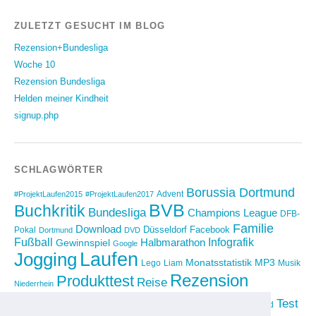
ZULETZT GESUCHT IM BLOG
Rezension+Bundesliga
Woche 10
Rezension Bundesliga
Helden meiner Kindheit
signup.php
SCHLAGWÖRTER
Borussia Dortmund
Advent
#ProjektLaufen2015
#ProjektLaufen2017
BVB
Buchkritik
Bundesliga
Champions League
DFB-
Familie
Download
Düsseldorf
Facebook
Pokal
Dortmund
DVD
Fußball
Infografik
Halbmarathon
Gewinnspiel
Google
Laufen
Jogging
Monatsstatistik
MP3
Lego
Liam
Musik
Rezension
Produkttest
Reise
Niederrhein
Running
Test
Rückblick
Shopping
sponsored
Saison 2012/2013