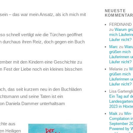
NEUESTE
ein – das war mein Ansatz, als ich mich mit
KOMMENTA
FERDINAND
zu
Warum gr
 schnell vertilgt wie die Türchen geöffnet
mich Läuferi
Läufer nicht?
 durchaus ihren Reiz, doch gegen ein Buch
Marc
zu
War
grüßen mich
Läuferinnen u
zember mit den Kindern eine Geschichte zu
Läufer nicht?
 Fest der Liebe noch ein kleines bisschen
Melanie
zu
W
grüßen mich
Läuferinnen u
Läufer nicht?
uch, das seit kurzem neu in den Buchläden
Lisa Gartengl
chtsmann und seine Taten ist ein
Ein Tag auf d
Landesgarten
von Daniela Dammer unterhaltsam
2023 in Höxte
Maik
zu
Win-
Compilation i
chte aus
September 20
Powered by 
en Heiligen