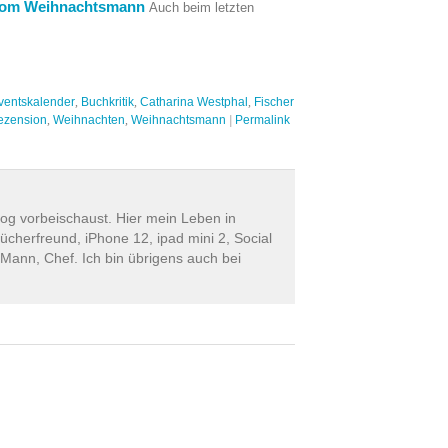
 vom Weihnachtsmann
Auch beim letzten
ventskalender
,
Buchkritik
,
Catharina Westphal
,
Fischer
ezension
,
Weihnachten
,
Weihnachtsmann
|
Permalink
log vorbeischaust. Hier mein Leben in
ücherfreund, iPhone 12, ipad mini 2, Social
 Mann, Chef. Ich bin übrigens auch bei