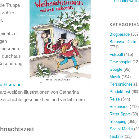
und langweile
die Truppe
rzähler
r.
KATEGORIE
 nicht zu
Blogparade
(367
ngen
Borussia Dortm
(771)
ungsreich
Fußball
(415)
s durchaus
Gewinnspiel
(12
 Bescherung
Google
(95)
Musik
(194)
achtsmann
Persönliches
(1.
z-weißen Illustrationen von Catharina
Produkttest
(900
Geschichte geschickt ein und verleiht dem
Reise
(344)
Rezension
(712)
Ritter Sport
(50)
Shopping
(365)
ihnachtszeit
Social Media
(20
Technik
(33)