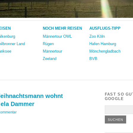
EISEN
NOCH MEHR REISEN
AUSFLUGS-TIPP
lkenburg
Männertour OWL
Zoo Köln
ilbronner Land
Rügen
Hafen Hamburg
riksee
Männertour
Mönchengladbach
Zeeland
BVB
FAST SO GU
Weihnachtsmann wohnt
GOOGLE
iela Dammer
Kommentar