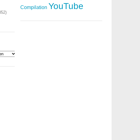
YouTube
Compilation
052)