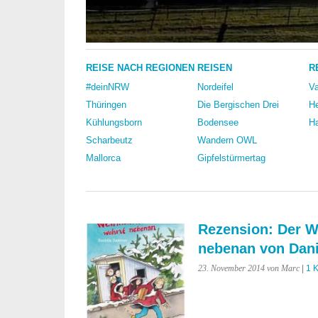
REISE NACH REGIONEN
REISEN
R
#deinNRW
Nordeifel
Va
Thüringen
Die Bergischen Drei
He
Kühlungsborn
Bodensee
Ha
Scharbeutz
Wandern OWL
Mallorca
Gipfelstürmertag
Rezension: Der 
nebenan von Dan
23. November 2014
von Marc
|
1 