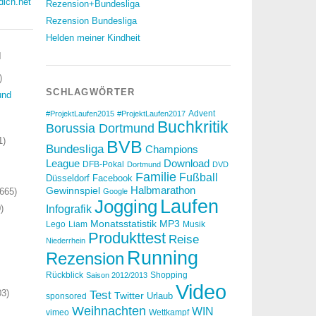
dich.net
Rezension+Bundesliga
Rezension Bundesliga
Helden meiner Kindheit
N
)
SCHLAGWÖRTER
und
Advent
#ProjektLaufen2015
#ProjektLaufen2017
Buchkritik
Borussia Dortmund
1)
BVB
Bundesliga
Champions
Download
League
DFB-Pokal
Dortmund
DVD
Familie
Fußball
Düsseldorf
Facebook
Halbmarathon
Gewinnspiel
665)
Google
Laufen
Jogging
)
Infografik
Monatsstatistik
MP3
Lego
Liam
Musik
Produkttest
Reise
Niederrhein
Running
Rezension
Rückblick
Shopping
Saison 2012/2013
Video
3)
Test
Twitter
Urlaub
sponsored
Weihnachten
WIN
vimeo
Wettkampf