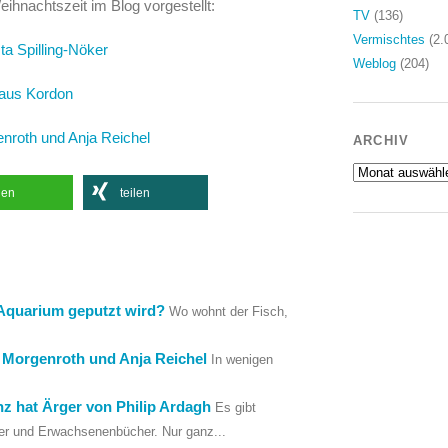
ihnachtszeit im Blog vorgestellt:
TV
(136)
Vermischtes
(2.
ta Spilling-Nöker
Weblog
(204)
laus Kordon
nroth und Anja Reichel
ARCHIV
Archiv
len
teilen
Aquarium geputzt wird?
Wo wohnt der Fisch,
 Morgenroth und Anja Reichel
In wenigen
z hat Ärger von Philip Ardagh
Es gibt
er und Erwachsenenbücher. Nur ganz...