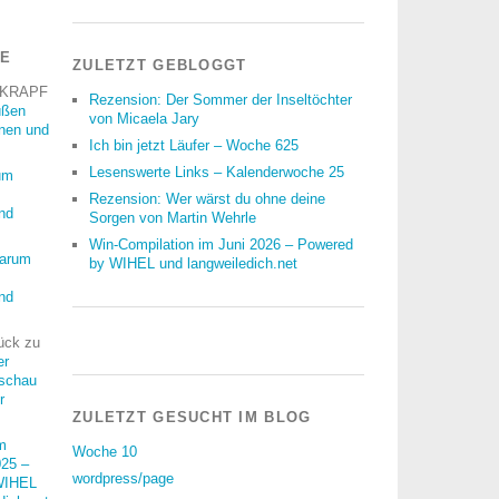
RE
ZULETZT GEBLOGGT
 KRAPF
Rezension: Der Sommer der Inseltöchter
üßen
von Micaela Jary
nnen und
Ich bin jetzt Läufer – Woche 625
Lesenswerte Links – Kalenderwoche 25
um
Rezension: Wer wärst du ohne deine
nd
Sorgen von Martin Wehrle
Win-Compilation im Juni 2026 – Powered
arum
by WIHEL und langweiledich.net
nd
ück
zu
er
schau
r
ZULETZT GESUCHT IM BLOG
m
Woche 10
25 –
wordpress/page
WIHEL