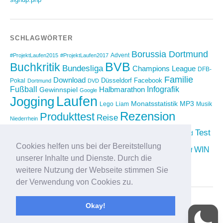
SCHLAGWÖRTER
Borussia Dortmund
Advent
#ProjektLaufen2015
#ProjektLaufen2017
BVB
Buchkritik
Bundesliga
Champions League
DFB-
Familie
Download
Düsseldorf
Facebook
Pokal
Dortmund
DVD
Fußball
Infografik
Halbmarathon
Gewinnspiel
Google
Laufen
Jogging
Monatsstatistik
MP3
Lego
Liam
Musik
Rezension
Produkttest
Reise
Niederrhein
Running
Test
Rückblick
Shopping
sponsored
Saison 2012/2013
Video
Cookies helfen uns bei der Bereitstellung
Weihnachten
WIN
Twitter
Urlaub
vimeo
Wettkampf
unserer Inhalte und Dienste. Durch die
YouTube
Compilation
weitere Nutzung der Webseite stimmen Sie
der Verwendung von Cookies zu.
Okay!
Proudly powered by
WordPress
|
Theme: Yoko von
Elmastudio
Oben