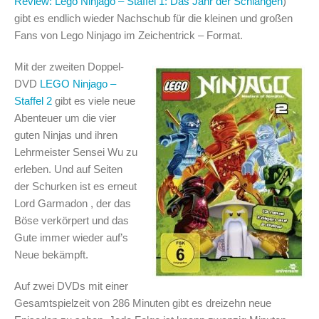
Review: Lego Ninjago – Staffel 1: Das Jahr der Schlangen
)
gibt es endlich wieder Nachschub für die kleinen und großen
Fans von Lego Ninjago im Zeichentrick – Format.
Mit der zweiten Doppel-
DVD
LEGO Ninjago –
Staffel 2
gibt es viele neue
Abenteuer um die vier
guten Ninjas und ihren
Lehrmeister Sensei Wu zu
erleben. Und auf Seiten
der Schurken ist es erneut
Lord Garmadon , der das
Böse verkörpert und das
Gute immer wieder auf’s
Neue bekämpft.
Auf zwei DVDs mit einer
Gesamtspielzeit von 286 Minuten gibt es dreizehn neue