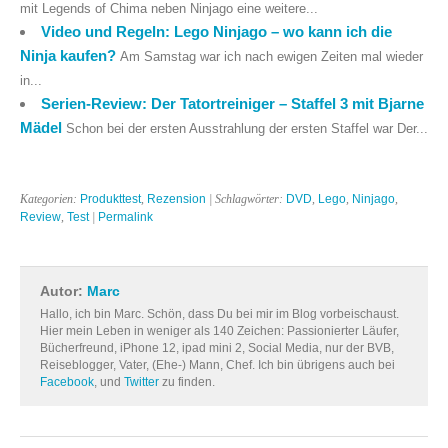
mit Legends of Chima neben Ninjago eine weitere...
Video und Regeln: Lego Ninjago – wo kann ich die
Ninja kaufen?
Am Samstag war ich nach ewigen Zeiten mal wieder
in...
Serien-Review: Der Tatortreiniger – Staffel 3 mit Bjarne
Mädel
Schon bei der ersten Ausstrahlung der ersten Staffel war Der...
Kategorien:
Produkttest
,
Rezension
| Schlagwörter:
DVD
,
Lego
,
Ninjago
,
Review
,
Test
|
Permalink
Autor:
Marc
Hallo, ich bin Marc. Schön, dass Du bei mir im Blog vorbeischaust.
Hier mein Leben in weniger als 140 Zeichen: Passionierter Läufer,
Bücherfreund, iPhone 12, ipad mini 2, Social Media, nur der BVB,
Reiseblogger, Vater, (Ehe-) Mann, Chef. Ich bin übrigens auch bei
Facebook
, und
Twitter
zu finden.