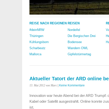
REISE NACH REGIONEN
REISEN
R
#deinNRW
Nordeifel
Va
Thüringen
Die Bergischen Drei
He
Kühlungsborn
Bodensee
Ha
Scharbeutz
Wandern OWL
Mallorca
Gipfelstürmertag
Aktueller Tatort der ARD online b
13. Mai 2012
von Marc
|
Keine Kommentare
Innovation war heute Abend bei der ARD Trumpf: d
Kabel oder Satellit ausgestrahlt.
Online konnte zus
ist.