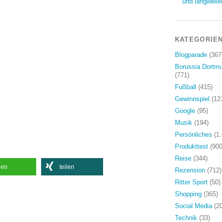
und langweile
KATEGORIE
Blogparade
(367
Borussia Dortm
(771)
Fußball
(415)
Gewinnspiel
(12
Google
(95)
Musik
(194)
Persönliches
(1.
Produkttest
(900
Reise
(344)
len
teilen
Rezension
(712)
Ritter Sport
(50)
Shopping
(365)
Social Media
(20
Technik
(33)