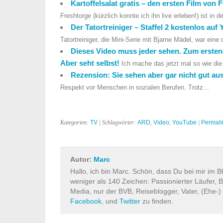
Kartoffelsalat gratis – den ersten Film von
Freshtorge (kürzlich konnte ich ihn live erleben!) ist in der
Der Tatortreiniger – Staffel 2 kostenlos a
Tatortreiniger, die Mini-Serie mit Bjarne Mädel, war eine d
Dieses Video muss jeder sehen. Zum ersten
Aber seht selbst!
Ich mache das jetzt mal so wie di
Rezension: Sie sehen aber gar nicht gut au
Respekt vor Menschen in sozialen Berufen. Trotz...
Kategorien:
TV
| Schlagwörter:
ARD
,
Video
,
YouTube
|
Permali
Autor:
Marc
Hallo, ich bin Marc. Schön, dass Du bei mir im B
weniger als 140 Zeichen: Passionierter Läufer, B
Media, nur der BVB, Reiseblogger, Vater, (Ehe-)
Facebook
, und
Twitter
zu finden.