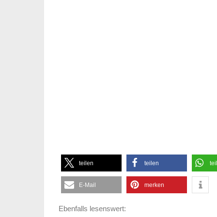
teilen
teilen
tei
E-Mail
merken
Ebenfalls lesenswert: