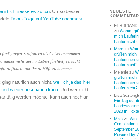
kanntlich Besseres zu tun
. Umso besser,
NEUESTE
KOMMENTA
endete
Tatort-Folge auf YouTube nochmals
FERDINAND
zu
Warum gr
mich Läuferi
Läufer nicht?
Marc
zu
War
 fünf jungen Straftätern als Geisel genommen.
grüßen mich
Läuferinnen u
d immer mehr um ihr Leben fürchtet, versucht
Läufer nicht?
gin zu finden, um ihr zu Hilfe zu kommen.
Melanie
zu
W
grüßen mich
ging natürlich auch nicht,
weil ich ja das hier
Läuferinnen u
Läufer nicht?
 und wieder anschauen kann.
Und wer nicht
Lisa Gartengl
sar tätig werden möchte, kann auch noch an
Ein Tag auf d
Landesgarten
2023 in Höxte
Maik
zu
Win-
Compilation i
September 20
Powered by 