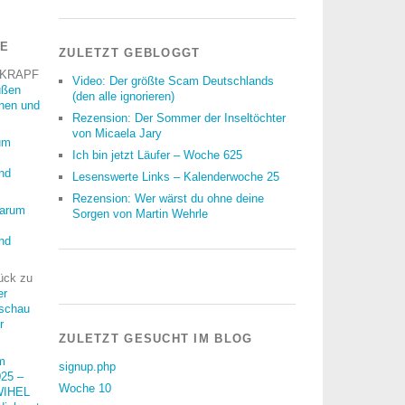
RE
ZULETZT GEBLOGGT
 KRAPF
Video: Der größte Scam Deutschlands
üßen
(den alle ignorieren)
nnen und
Rezension: Der Sommer der Inseltöchter
von Micaela Jary
um
Ich bin jetzt Läufer – Woche 625
nd
Lesenswerte Links – Kalenderwoche 25
Rezension: Wer wärst du ohne deine
arum
Sorgen von Martin Wehrle
nd
ück
zu
er
schau
r
ZULETZT GESUCHT IM BLOG
m
signup.php
25 –
Woche 10
WIHEL