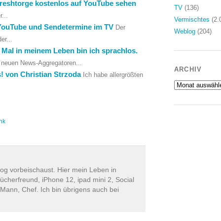
 Freshtorge kostenlos auf YouTube sehen
TV
(136)
...
Vermischtes
(2.
uf YouTube und Sendetermine im TV
Der
Weblog
(204)
er...
 Mal in meinem Leben bin ich sprachlos.
e neuen News-Aggregatoren...
ARCHIV
s! von Christian Strzoda
Ich habe allergrößten
Archiv
nk
log vorbeischaust. Hier mein Leben in
ücherfreund, iPhone 12, ipad mini 2, Social
 Mann, Chef. Ich bin übrigens auch bei