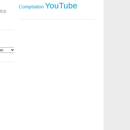
YouTube
Compilation
053)