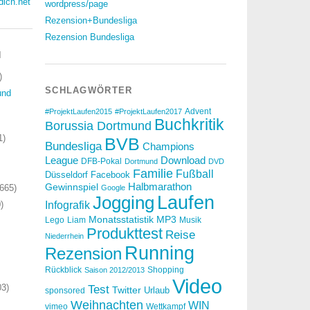
dich.net
wordpress/page
Rezension+Bundesliga
Rezension Bundesliga
N
)
SCHLAGWÖRTER
und
Advent
#ProjektLaufen2015
#ProjektLaufen2017
Buchkritik
Borussia Dortmund
1)
BVB
Bundesliga
Champions
Download
League
DFB-Pokal
Dortmund
DVD
Familie
Fußball
Düsseldorf
Facebook
Halbmarathon
Gewinnspiel
665)
Google
Laufen
Jogging
)
Infografik
Monatsstatistik
MP3
Lego
Liam
Musik
Produkttest
Reise
Niederrhein
Running
Rezension
Rückblick
Shopping
Saison 2012/2013
Video
3)
Test
Twitter
Urlaub
sponsored
Weihnachten
WIN
vimeo
Wettkampf