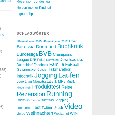
dich.net
Rezension Bundesliga
Helden meiner Kindheit
signup.php
N
)
SCHLAGWÖRTER
und
Advent
#ProjektLaufen2015
#ProjektLaufen2017
Buchkritik
Borussia Dortmund
1)
BVB
Bundesliga
Champions
Download
League
DFB-Pokal
Dortmund
DVD
Familie
Fußball
Düsseldorf
Facebook
Halbmarathon
Gewinnspiel
665)
Google
Laufen
Jogging
)
Infografik
Monatsstatistik
MP3
Lego
Liam
Musik
Produkttest
Reise
Niederrhein
Running
Rezension
Rückblick
Shopping
Saison 2012/2013
Video
3)
Test
Twitter
Urlaub
sponsored
Weihnachten
WIN
vimeo
Wettkampf