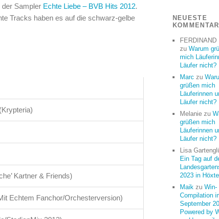
e der Sampler
Echte Liebe – BVB Hits 2012
.
nte Tracks haben es auf die schwarz-gelbe
NEUESTE
KOMMENTA
FERDINAND
zu
Warum gr
mich Läuferi
Läufer nicht?
Marc
zu
War
grüßen mich
Läuferinnen u
Läufer nicht?
Krypteria)
Melanie
zu
W
grüßen mich
Läuferinnen u
Läufer nicht?
Lisa Gartengl
Ein Tag auf d
Landesgarten
che’ Kartner & Friends)
2023 in Höxte
Maik
zu
Win-
Compilation i
 Mit Echtem Fanchor/Orchesterversion)
September 20
Powered by 