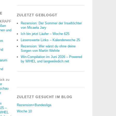
RE
ZULETZT GEBLOGGT
 KRAPF
Rezension: Der Sommer der Inseltöchter
üßen
von Micaela Jary
nnen und
Ich bin jetzt Läufer – Woche 625
Lesenswerte Links – Kalenderwoche 25
um
Rezension: Wer wärst du ohne deine
nd
Sorgen von Martin Wehrle
Win-Compilation im Juni 2026 – Powered
arum
by WIHEL und langweiledich.net
nd
ück
zu
er
schau
r
ZULETZT GESUCHT IM BLOG
m
Rezension+Bundesliga
25 –
Woche 10
WIHEL