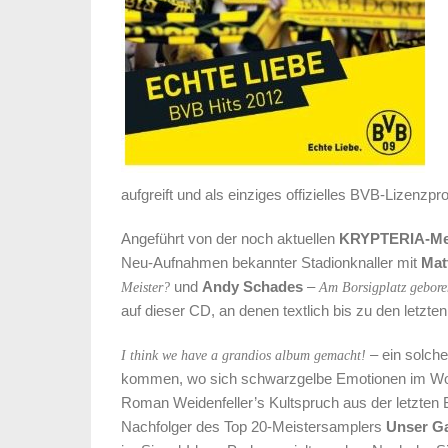
aufgreift und als einziges offizielles BVB-Lizenzp
Angeführt von der noch aktuellen
KRYPTERIA-Me
Neu-Aufnahmen bekannter Stadionknaller mit
Mat
und
Andy Schades
–
Meister?
Am Borsigplatz gebore
auf dieser CD, an denen textlich bis zu den letzten
– ein solch
I think we have a grandios album gemacht!
kommen, wo sich schwarzgelbe Emotionen im Woc
Roman Weidenfeller’s Kultspruch aus der letzten
Nachfolger des Top 20-Meistersamplers
Unser Ga