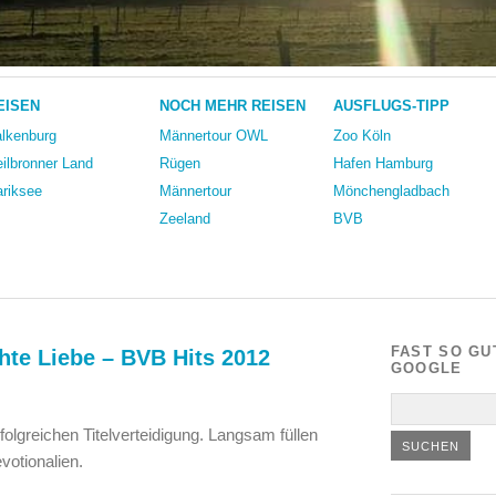
EISEN
NOCH MEHR REISEN
AUSFLUGS-TIPP
lkenburg
Männertour OWL
Zoo Köln
ilbronner Land
Rügen
Hafen Hamburg
riksee
Männertour
Mönchengladbach
Zeeland
BVB
FAST SO GU
te Liebe – BVB Hits 2012
GOOGLE
olgreichen Titelverteidigung. Langsam füllen
votionalien.