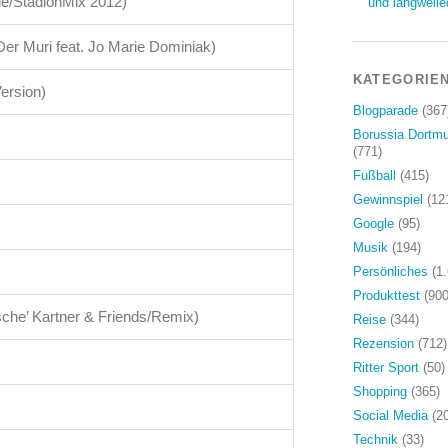
e/StadionMix 2012)
und langweile
 Der Muri feat. Jo Marie Dominiak)
KATEGORIE
ersion)
Blogparade
(367
Borussia Dortm
(771)
Fußball
(415)
Gewinnspiel
(12
Google
(95)
Musik
(194)
Persönliches
(1.
Produkttest
(900
sche’ Kartner & Friends/Remix)
Reise
(344)
Rezension
(712)
Ritter Sport
(50)
Shopping
(365)
Social Media
(20
Technik
(33)