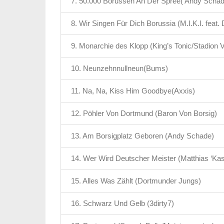
7. 50.000 Borussen An Der Spree( Andy Schad
8. Wir Singen Für Dich Borussia (M.I.K.I. feat.
9. Monarchie des Klopp (King’s Tonic/Stadion V
10. Neunzehnnullneun(Bums)
11. Na, Na, Kiss Him Goodbye(Axxis)
12. Pöhler Von Dortmund (Baron Von Borsig)
13. Am Borsigplatz Geboren (Andy Schade)
14. Wer Wird Deutscher Meister (Matthias ‘Ka
15. Alles Was Zählt (Dortmunder Jungs)
16. Schwarz Und Gelb (3dirty7)