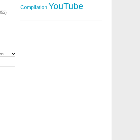
YouTube
Compilation
052)