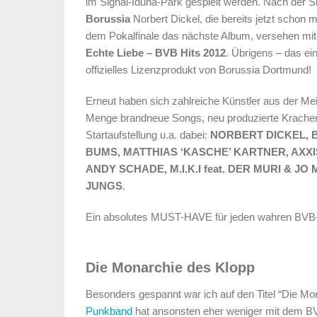
im Signal-Iduna-Park gespielt werden. Nach der S
Borussia
Norbert Dickel, die bereits jetzt schon m
dem Pokalfinale das nächste Album, versehen mi
Echte Liebe – BVB Hits 2012
. Übrigens – das ei
offizielles Lizenzprodukt von Borussia Dortmund!
Erneut haben sich zahlreiche Künstler aus der Me
Menge brandneue Songs, neu produzierte Kracher s
Startaufstellung u.a. dabei:
NORBERT DICKEL, 
BUMS, MATTHIAS ‘KASCHE’ KARTNER, AXXI
ANDY SCHADE, M.I.K.I feat. DER MURI & JO
JUNGS
.
Ein absolutes MUST-HAVE für jeden wahren BVB
Die Monarchie des Klopp
Besonders gespannt war ich auf den Titel “Die Mo
Punkband
hat ansonsten eher weniger mit dem BV