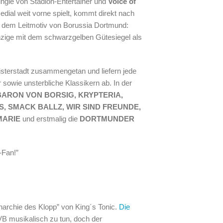
ingle von Stadion-Entertainer und
Voice of
edial weit vorne spielt, kommt direkt nach
t dem Leitmotiv von Borussia Dortmund:
nzige mit dem schwarzgelben Gütesiegel als
isterstadt zusammengetan und liefern jede
owie unsterbliche Klassikern ab. In der
BARON VON BORSIG, KRYPTERIA,
S, SMACK BALLZ, WIR SIND FREUNDE,
 MARIE
und erstmalig die
DORTMUNDER
-Fan!”
narchie des Klopp” von King´s Tonic.
Die
B musikalisch zu tun, doch der