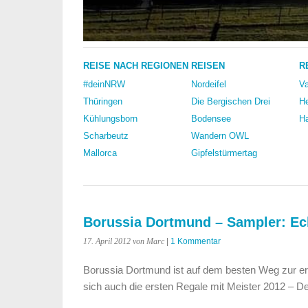
REISE NACH REGIONEN
REISEN
R
#deinNRW
Nordeifel
Va
Thüringen
Die Bergischen Drei
He
Kühlungsborn
Bodensee
Ha
Scharbeutz
Wandern OWL
Mallorca
Gipfelstürmertag
Borussia Dortmund – Sampler: Ech
17. April 2012
von Marc
|
1 Kommentar
Borussia Dortmund ist auf dem besten Weg zur erf
sich auch die ersten Regale mit Meister 2012 – De