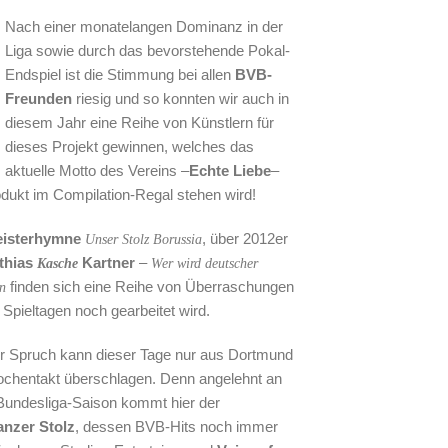
Nach einer monatelangen Dominanz in der
Liga sowie durch das bevorstehende Pokal-
Endspiel ist die Stimmung bei allen
BVB-
Freunden
riesig und so konnten wir auch in
diesem Jahr eine Reihe von Künstlern für
dieses Projekt gewinnen, welches das
aktuelle Motto des Vereins –
Echte Liebe
–
rodukt im Compilation-Regal stehen wird!
isterhymne
, über 2012er
Unser Stolz Borussia
thias
Kartner
–
Kasche
Wer wird deutscher
finden sich eine Reihe von Überraschungen
n
 Spieltagen noch gearbeitet wird.
er Spruch kann dieser Tage nur aus Dortmund
hentakt überschlagen. Denn angelehnt an
 Bundesliga-Saison kommt hier der
nzer Stolz
, dessen BVB-Hits noch immer