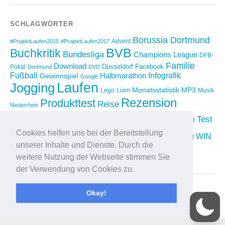
SCHLAGWÖRTER
Borussia Dortmund
Advent
#ProjektLaufen2015
#ProjektLaufen2017
BVB
Buchkritik
Bundesliga
Champions League
DFB-
Familie
Download
Düsseldorf
Facebook
Pokal
Dortmund
DVD
Fußball
Infografik
Halbmarathon
Gewinnspiel
Google
Laufen
Jogging
Monatsstatistik
MP3
Lego
Liam
Musik
Rezension
Produkttest
Reise
Niederrhein
Running
Test
Rückblick
Shopping
sponsored
Saison 2012/2013
Video
Cookies helfen uns bei der Bereitstellung
Weihnachten
WIN
Twitter
Urlaub
vimeo
Wettkampf
unserer Inhalte und Dienste. Durch die
YouTube
Compilation
weitere Nutzung der Webseite stimmen Sie
der Verwendung von Cookies zu.
Okay!
Proudly powered by
WordPress
|
Theme: Yoko von
Elmastudio
Oben