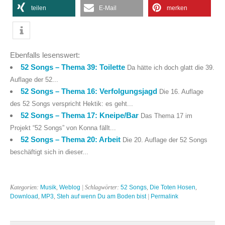
teilen
E-Mail
merken
Ebenfalls lesenswert:
52 Songs – Thema 39: Toilette
Da hätte ich doch glatt die 39.
Auflage der 52...
52 Songs – Thema 16: Verfolgungsjagd
Die 16. Auflage
des 52 Songs verspricht Hektik: es geht...
52 Songs – Thema 17: Kneipe/Bar
Das Thema 17 im
Projekt “52 Songs” von Konna fällt...
52 Songs – Thema 20: Arbeit
Die 20. Auflage der 52 Songs
beschäftigt sich in dieser...
Kategorien:
Musik
,
Weblog
| Schlagwörter:
52 Songs
,
Die Toten Hosen
,
Download
,
MP3
,
Steh auf wenn Du am Boden bist
|
Permalink