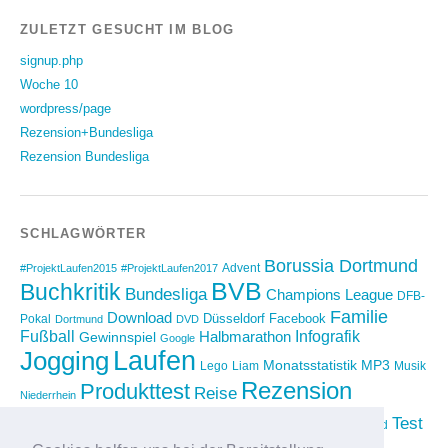
ZULETZT GESUCHT IM BLOG
signup.php
Woche 10
wordpress/page
Rezension+Bundesliga
Rezension Bundesliga
SCHLAGWÖRTER
Borussia Dortmund
Advent
#ProjektLaufen2015
#ProjektLaufen2017
BVB
Buchkritik
Bundesliga
Champions League
DFB-
Familie
Download
Düsseldorf
Facebook
Pokal
Dortmund
DVD
Fußball
Infografik
Halbmarathon
Gewinnspiel
Google
Laufen
Jogging
Monatsstatistik
MP3
Lego
Liam
Musik
Rezension
Produkttest
Reise
Niederrhein
Running
Test
Rückblick
Shopping
sponsored
Saison 2012/2013