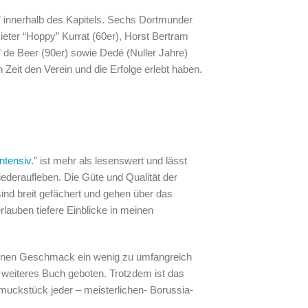
” innerhalb des Kapitels. Sechs Dortmunder
Dieter “Hoppy” Kurrat (60er), Horst Bertram
 de Beer (90er) sowie Dedé (Nuller Jahre)
en Zeit den Verein und die Erfolge erlebt haben.
ntensiv.
” ist mehr als lesenswert und lässt
ederaufleben. Die Güte und Qualität der
sind breit gefächert und gehen über das
rlauben tiefere Einblicke in meinen
meinen Geschmack ein wenig zu umfangreich
n weiteres Buch geboten. Trotzdem ist das
hmuckstück jeder – meisterlichen- Borussia-