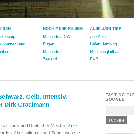
EISEN
NOCH MEHR REISEN
AUSFLUGS-TIPP
lkenburg
Männertour OWL
Zoo Köln
ilbronner Land
Rügen
Hafen Hamburg
riksee
Männertour
Mönchengladbach
Zeeland
BVB
FAST SO GU
chwarz. Gelb. Intensiv.
GOOGLE
on Dirk Graalmann
russia Dortmund Deutscher Meister.
Viele
worden. Aber halten diese Bücher, was sie