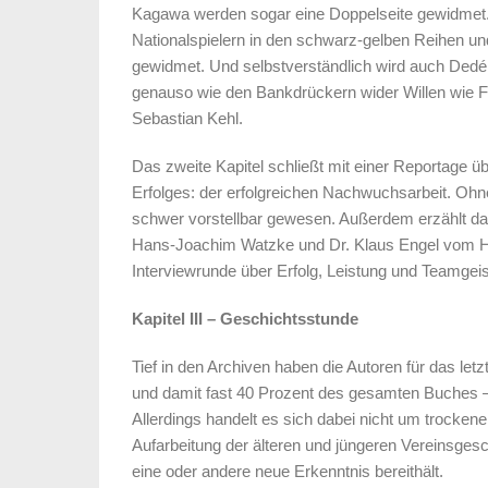
Kagawa werden sogar eine Doppelseite gewidmet. 
Nationalspielern in den schwarz-gelben Reihen un
gewidmet. Und selbstverständlich wird auch Dedé
genauso wie den Bankdrückern wider Willen wie Fe
Sebastian Kehl.
Das zweite Kapitel schließt mit einer Reportage 
Erfolges: der erfolgreichen Nachwuchsarbeit. Ohne
schwer vorstellbar gewesen. Außerdem erzählt da
Hans-Joachim Watzke und Dr. Klaus Engel vom Ha
Interviewrunde über Erfolg, Leistung und Teamgeis
Kapitel III – Geschichtsstunde
Tief in den Archiven haben die Autoren für das let
und damit fast 40 Prozent des gesamten Buches –
Allerdings handelt es sich dabei nicht um trocke
Aufarbeitung der älteren und jüngeren Vereinsgesch
eine oder andere neue Erkenntnis bereithält.