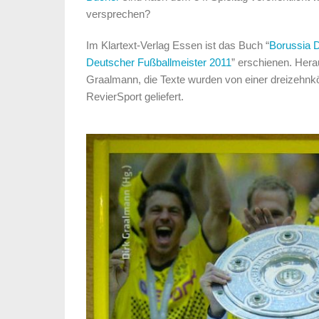
versprechen?
Im Klartext-Verlag Essen ist das Buch “
Borussia D
Deutscher Fußballmeister 2011
” erschienen. Hera
Graalmann, die Texte wurden von einer dreizehnk
RevierSport geliefert.