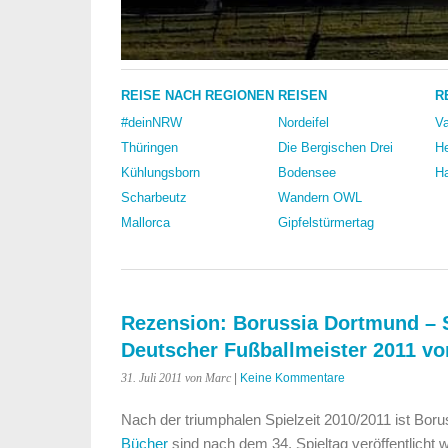
REISE NACH REGIONEN
REISEN
R
#deinNRW
Nordeifel
Va
Thüringen
Die Bergischen Drei
He
Kühlungsborn
Bodensee
Ha
Scharbeutz
Wandern OWL
Mallorca
Gipfelstürmertag
Rezension: Borussia Dortmund – S
Deutscher Fußballmeister 2011 v
31. Juli 2011
von Marc
|
Keine Kommentare
Nach der triumphalen Spielzeit 2010/2011 ist Bo
Bücher
sind nach dem 34. Spieltag veröffentlicht 