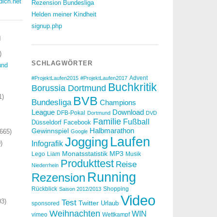
dich.net
Rezension Bundesliga
Helden meiner Kindheit
signup.php
N
)
SCHLAGWÖRTER
und
Advent
#ProjektLaufen2015
#ProjektLaufen2017
Buchkritik
Borussia Dortmund
1)
BVB
Bundesliga
Champions
Download
League
DFB-Pokal
Dortmund
DVD
Familie
Fußball
Düsseldorf
Facebook
Halbmarathon
Gewinnspiel
665)
Google
Laufen
Jogging
)
Infografik
Monatsstatistik
MP3
Lego
Liam
Musik
Produkttest
Reise
Niederrhein
Running
Rezension
Rückblick
Shopping
Saison 2012/2013
Video
3)
Test
Twitter
Urlaub
sponsored
Weihnachten
WIN
vimeo
Wettkampf