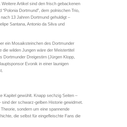
Weitere Artikel sind den frisch gebackenen
d “Polonia Dortmund”, dem polnischen Trio,
 nach 13 Jahren Dortmund gehuldigt –
lipe Santana, Antonio da Silva und
über ein Mosaiksteinchen des Dortmunder
 die wilden Jungen wäre der Meistertitel
s Dortmunder Dreigestirn (Jürgen Klopp,
uptsponsor Evonik in einer launigen
t.
zte Kapitel gewühlt. Knapp sechzig Seiten –
 sind der schwarz-gelben Historie gewidmet.
ne Theorie, sondern um eine spannende
ichte, die selbst für eingefleischte Fans die