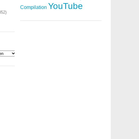
YouTube
Compilation
052)