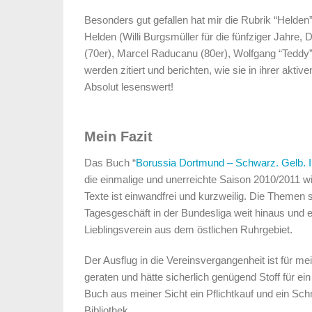
Besonders gut gefallen hat mir die Rubrik “Helden
Helden (Willi Burgsmüller für die fünfziger Jahre, 
(70er), Marcel Raducanu (80er), Wolfgang “Teddy”
werden zitiert und berichten, wie sie in ihrer aktiv
Absolut lesenswert!
Mein Fazit
Das Buch “
Borussia Dortmund – Schwarz. Gelb. I
die einmalige und unerreichte Saison 2010/2011 wi
Texte ist einwandfrei und kurzweilig. Die Themen 
Tagesgeschäft in der Bundesliga weit hinaus und e
Lieblingsverein aus dem östlichen Ruhrgebiet.
Der Ausflug in die Vereinsvergangenheit ist für 
geraten und hätte sicherlich genügend Stoff für ei
Buch aus meiner Sicht ein Pflichtkauf und ein Sc
Bibliothek.