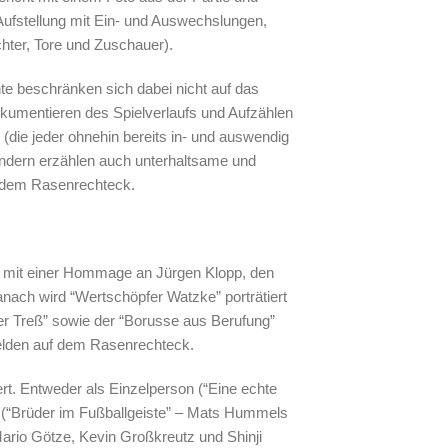
(Aufstellung mit Ein- und Auswechslungen,
hter, Tore und Zuschauer).
te beschränken sich dabei nicht auf das
kumentieren des Spielverlaufs und Aufzählen
r (die jeder ohnehin bereits in- und auswendig
ondern erzählen auch unterhaltsame und
 dem Rasenrechteck.
ts mit einer Hommage an Jürgen Klopp, den
ach wird “Wertschöpfer Watzke” porträtiert
ter Treß” sowie der “Borusse aus Berufung”
Helden auf dem Rasenrechteck.
ert. Entweder als Einzelperson (“Eine echte
 (“Brüder im Fußballgeiste” – Mats Hummels
ario Götze, Kevin Großkreutz und Shinji