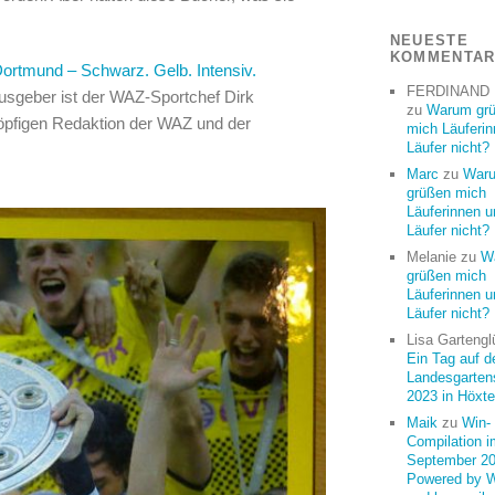
NEUESTE
KOMMENTA
ortmund – Schwarz. Gelb. Intensiv.
FERDINAND
usgeber ist der WAZ-Sportchef Dirk
zu
Warum gr
öpfigen Redaktion der WAZ und der
mich Läuferi
Läufer nicht?
Marc
zu
War
grüßen mich
Läuferinnen u
Läufer nicht?
Melanie
zu
W
grüßen mich
Läuferinnen u
Läufer nicht?
Lisa Gartengl
Ein Tag auf d
Landesgarten
2023 in Höxte
Maik
zu
Win-
Compilation i
September 20
Powered by 