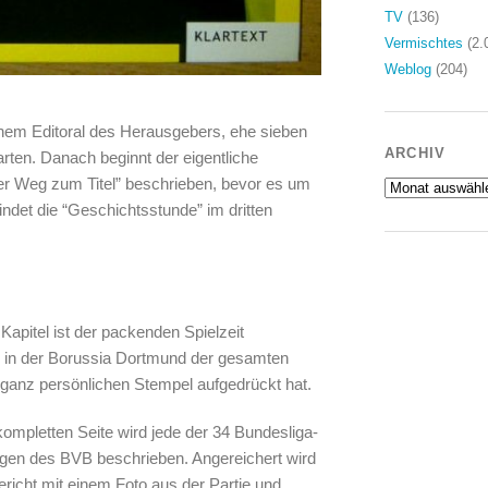
TV
(136)
Vermischtes
(2.
Weblog
(204)
nem Editoral des Herausgebers, ehe sieben
ARCHIV
rten. Danach beginnt der eigentliche
“Der Weg zum Titel” beschrieben, bevor es um
Archiv
ndet die “Geschichtsstunde” im dritten
Kapitel ist der packenden Spielzeit
 in der Borussia Dortmund der gesamten
 ganz persönlichen Stempel aufgedrückt hat.
kompletten Seite wird jede der 34 Bundesliga-
en des BVB beschrieben. Angereichert wird
ericht mit einem Foto aus der Partie und