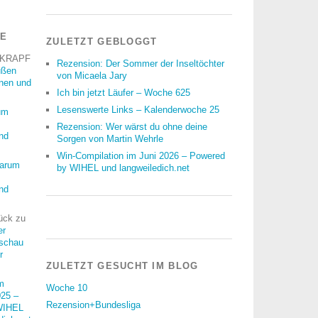
RE
ZULETZT GEBLOGGT
 KRAPF
Rezension: Der Sommer der Inseltöchter
üßen
von Micaela Jary
nnen und
Ich bin jetzt Läufer – Woche 625
Lesenswerte Links – Kalenderwoche 25
um
Rezension: Wer wärst du ohne deine
nd
Sorgen von Martin Wehrle
Win-Compilation im Juni 2026 – Powered
arum
by WIHEL und langweiledich.net
nd
ück
zu
er
schau
r
ZULETZT GESUCHT IM BLOG
m
Woche 10
25 –
Rezension+Bundesliga
WIHEL