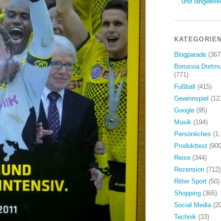
und langweile
KATEGORIE
Blogparade
(367
Borussia Dortm
(771)
Fußball
(415)
Gewinnspiel
(12
Google
(95)
Musik
(194)
Persönliches
(1.
Produkttest
(900
Reise
(344)
Rezension
(712)
Ritter Sport
(50)
Shopping
(365)
Social Media
(20
Technik
(33)