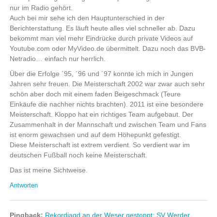
nur im Radio gehört.
Auch bei mir sehe ich den Hauptunterschied in der
Berichterstattung. Es läuft heute alles viel schneller ab. Dazu
bekommt man viel mehr Eindrücke durch private Videos auf
Youtube.com oder MyVideo.de übermittelt. Dazu noch das BVB-
Netradio… einfach nur herrlich.
Über die Erfolge ´95, ´96 und ´97 konnte ich mich in Jungen
Jahren sehr freuen. Die Meisterschaft 2002 war zwar auch sehr
schön aber doch mit einem faden Beigeschmack (Teure
Einkäufe die nachher nichts brachten). 2011 ist eine besondere
Meisterschaft. Kloppo hat ein richtiges Team aufgebaut. Der
Zusammenhalt in der Mannschaft und zwischen Team und Fans
ist enorm gewachsen und auf dem Höhepunkt gefestigt.
Diese Meisterschaft ist extrem verdient. So verdient war im
deutschen Fußball noch keine Meisterschaft.
Das ist meine Sichtweise.
Antworten
Pingback:
Rekordjagd an der Weser gestoppt: SV Werder