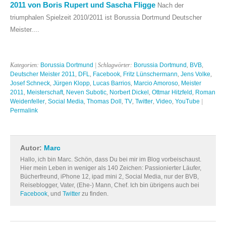
2011 von Boris Rupert und Sascha Fligge
Nach der
triumphalen Spielzeit 2010/2011 ist Borussia Dortmund Deutscher
Meister....
Kategorien:
Borussia Dortmund
| Schlagwörter:
Borussia Dortmund
,
BVB
,
Deutscher Meister 2011
,
DFL
,
Facebook
,
Fritz Lünschermann
,
Jens Volke
,
Josef Schneck
,
Jürgen Klopp
,
Lucas Barrios
,
Marcio Amoroso
,
Meister
2011
,
Meisterschaft
,
Neven Subotic
,
Norbert Dickel
,
Ottmar Hitzfeld
,
Roman
Weidenfeller
,
Social Media
,
Thomas Doll
,
TV
,
Twitter
,
Video
,
YouTube
|
Permalink
Autor:
Marc
Hallo, ich bin Marc. Schön, dass Du bei mir im Blog vorbeischaust.
Hier mein Leben in weniger als 140 Zeichen: Passionierter Läufer,
Bücherfreund, iPhone 12, ipad mini 2, Social Media, nur der BVB,
Reiseblogger, Vater, (Ehe-) Mann, Chef. Ich bin übrigens auch bei
Facebook
, und
Twitter
zu finden.