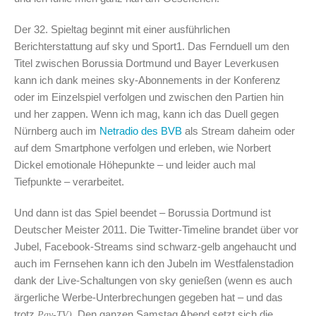
Der 32. Spieltag beginnt mit einer ausführlichen
Berichterstattung auf sky und Sport1. Das Fernduell um den
Titel zwischen Borussia Dortmund und Bayer Leverkusen
kann ich dank meines sky-Abonnements in der Konferenz
oder im Einzelspiel verfolgen und zwischen den Partien hin
und her zappen. Wenn ich mag, kann ich das Duell gegen
Nürnberg auch im
Netradio des BVB
als Stream daheim oder
auf dem Smartphone verfolgen und erleben, wie Norbert
Dickel emotionale Höhepunkte – und leider auch mal
Tiefpunkte – verarbeitet.
Und dann ist das Spiel beendet – Borussia Dortmund ist
Deutscher Meister 2011. Die Twitter-Timeline brandet über vor
Jubel, Facebook-Streams sind schwarz-gelb angehaucht und
auch im Fernsehen kann ich den Jubeln im Westfalenstadion
dank der Live-Schaltungen von sky genießen (wenn es auch
ärgerliche Werbe-Unterbrechungen gegeben hat – und das
trotz
. Den ganzen Samstag Abend setzt sich die
Pay-TV)