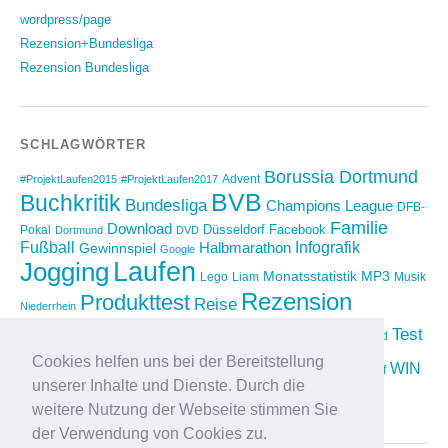
wordpress/page
Rezension+Bundesliga
Rezension Bundesliga
SCHLAGWÖRTER
Borussia Dortmund
Advent
#ProjektLaufen2015
#ProjektLaufen2017
BVB
Buchkritik
Bundesliga
Champions League
DFB-
Familie
Download
Düsseldorf
Facebook
Pokal
Dortmund
DVD
Fußball
Infografik
Halbmarathon
Gewinnspiel
Google
Laufen
Jogging
Monatsstatistik
MP3
Lego
Liam
Musik
Rezension
Produkttest
Reise
Niederrhein
Running
Test
Rückblick
Shopping
sponsored
Saison 2012/2013
Video
Cookies helfen uns bei der Bereitstellung
Weihnachten
WIN
Twitter
Urlaub
vimeo
Wettkampf
unserer Inhalte und Dienste. Durch die
YouTube
Compilation
weitere Nutzung der Webseite stimmen Sie
der Verwendung von Cookies zu.