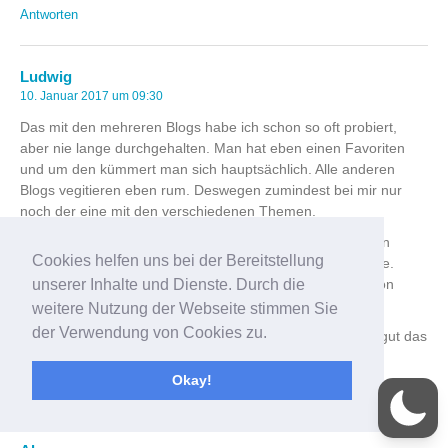
Antworten
Ludwig
10. Januar 2017 um 09:30
Das mit den mehreren Blogs habe ich schon so oft probiert,
aber nie lange durchgehalten. Man hat eben einen Favoriten
und um den kümmert man sich hauptsächlich. Alle anderen
Blogs vegitieren eben rum. Deswegen zumindest bei mir nur
noch der eine mit den verschiedenen Themen.
Aufgeben würde ich nicht so schnell. Auch ich hatte letzten
Cookies helfen uns bei der Bereitstellung
Sommer so eine Tiefphase in der ich ans aufgeben dachte.
unserer Inhalte und Dienste. Durch die
Inzwischen bin ich aber wieder voll motiviert und fast schon
schreibsüchtig. Nur auch mir fehlt die Zeit leider oft.
weitere Nutzung der Webseite stimmen Sie
der Verwendung von Cookies zu.
Das wird schon alles wieder. Manchmal ist es auch ganz gut das
ganze eine Zeit lang ruhen zu lassen.
Okay!
Antworten