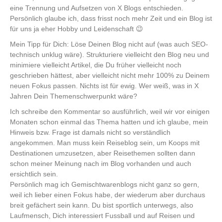
eine Trennung und Aufsetzen von X Blogs entschieden.
Persönlich glaube ich, dass frisst noch mehr Zeit und ein Blog ist
für uns ja eher Hobby und Leidenschaft 😉
Mein Tipp für Dich: Löse Deinen Blog nicht auf (was auch SEO-
technisch unklug wäre). Strukturiere vielleicht den Blog neu und
minimiere vielleicht Artikel, die Du früher vielleicht noch
geschrieben hättest, aber vielleicht nicht mehr 100% zu Deinem
neuen Fokus passen. Nichts ist für ewig. Wer weiß, was in X
Jahren Dein Themenschwerpunkt wäre?
Ich schreibe den Kommentar so ausführlich, weil wir vor einigen
Monaten schon einmal das Thema hatten und ich glaube, mein
Hinweis bzw. Frage ist damals nicht so verständlich
angekommen. Man muss kein Reiseblog sein, um Koops mit
Destinationen umzusetzen, aber Reisethemen sollten dann
schon meiner Meinung nach im Blog vorhanden und auch
ersichtlich sein.
Persönlich mag ich Gemischtwarenblogs nicht ganz so gern,
weil ich lieber einen Fokus habe, der wiederum aber durchaus
breit gefächert sein kann. Du bist sportlich unterwegs, also
Laufmensch, Dich interessiert Fussball und auf Reisen und