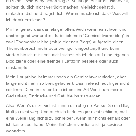
du stehst. Wie Eddy schon sagte: So lange es nur ein Hobby ist,
solltest du dich nicht verrückt machen. Vielleicht gehst du
einfach in dich und fragst dich: Warum mache ich das? Was will
ich damit erreichen?
Mir hat genau das damals geholfen. Auch wenn es schwer und
anstrengend war und ist, habe ich mein “Gemischtwarenblog” in
zwei Themenbereiche (mit je eigenen Blogs) aufgeteilt, einen
Themenbereich mehr oder weniger eingestampft und beim
vierten bin ich mir noch nicht sicher, ob ich das auf eine eigenes
Blog ziehe oder eine fremde PLattform bespiele oder auch
einstampfe.
Mein Hauptblog ist immer noch ein Gemischtwarenladen, aber
lange nicht mehr so breit gefächert. Das finde ich auch gar nicht
schlimm. Denn in erster Linie ist es eine Art Ventil, um meine
Gedanken, Eindrücke und Gefühle los zu werden.
Also: Wenn’s dir zu viel ist, nimm dir ruhig ne Pause. So ein Blog
läuft ja nicht weg. Und auch ich finde es gar nicht schlimm, mal
eine Weile lang nichts zu schreiben, wenn mir nichts einfällt oder
ich keine Lust habe. Meine Brötchen verdiene ich ja sowieso
woanders.