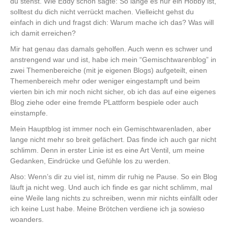
du stehst. Wie Eddy schon sagte: So lange es nur ein Hobby ist,
solltest du dich nicht verrückt machen. Vielleicht gehst du
einfach in dich und fragst dich: Warum mache ich das? Was will
ich damit erreichen?
Mir hat genau das damals geholfen. Auch wenn es schwer und
anstrengend war und ist, habe ich mein “Gemischtwarenblog” in
zwei Themenbereiche (mit je eigenen Blogs) aufgeteilt, einen
Themenbereich mehr oder weniger eingestampft und beim
vierten bin ich mir noch nicht sicher, ob ich das auf eine eigenes
Blog ziehe oder eine fremde PLattform bespiele oder auch
einstampfe.
Mein Hauptblog ist immer noch ein Gemischtwarenladen, aber
lange nicht mehr so breit gefächert. Das finde ich auch gar nicht
schlimm. Denn in erster Linie ist es eine Art Ventil, um meine
Gedanken, Eindrücke und Gefühle los zu werden.
Also: Wenn’s dir zu viel ist, nimm dir ruhig ne Pause. So ein Blog
läuft ja nicht weg. Und auch ich finde es gar nicht schlimm, mal
eine Weile lang nichts zu schreiben, wenn mir nichts einfällt oder
ich keine Lust habe. Meine Brötchen verdiene ich ja sowieso
woanders.