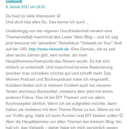
vielweib
9. Januar 2017 um 19:20
Du hast zu viele Interessen 😉
Und doch bist alles Du. Das kenne ich auch…
Unabhängig von der eigenen Unzufriedenheit verwirrt eine
Themenvielfalt manchmal den Leser. Mein Blog – und ich sag
jetzt bewusst mit “aktuellem” Reisefokus “Vielweib on Tour” läuft
auf der URL
http://www.vielweib.de
. Eine Domain, die es seit
über sechs Jahren gibt, weit vorher, als mein
Hauptthemenschwerpunkt das Reisen wurde. Es hat sich
einfach so entwickelt. Und manchmal tut eine Reduzierung
worüber man schreiben möchte gut und schafft mehr Zeit.
Meinen Podcast und Bücherpodcast habe ich eingestellt,
trotzdem finden sich in meinem Content auch bei neueren
Texten durchaus Buchartikel, meistens aber jetzt mit einem
anderen Fokus. Das ist bei DIY Themen und vor allem
Kochrezepten ähnlich. Wenn ich sie aufgreifen möchte, dann
haben sie meistens mit dem Thema Reise zu tun. Wenn es mir
um Traffic ging, hätte ich beim Kochen und DIY bleiben sollen 😉
Aber die Hauptklammer um allen Themen bei meinem Blog, bin
halt ich, das Vielweib – daher habe ich mich persönlich gegen