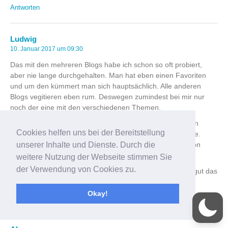
Antworten
Ludwig
10. Januar 2017 um 09:30
Das mit den mehreren Blogs habe ich schon so oft probiert,
aber nie lange durchgehalten. Man hat eben einen Favoriten
und um den kümmert man sich hauptsächlich. Alle anderen
Blogs vegitieren eben rum. Deswegen zumindest bei mir nur
noch der eine mit den verschiedenen Themen.
Aufgeben würde ich nicht so schnell. Auch ich hatte letzten
Cookies helfen uns bei der Bereitstellung
Sommer so eine Tiefphase in der ich ans aufgeben dachte.
unserer Inhalte und Dienste. Durch die
Inzwischen bin ich aber wieder voll motiviert und fast schon
schreibsüchtig. Nur auch mir fehlt die Zeit leider oft.
weitere Nutzung der Webseite stimmen Sie
der Verwendung von Cookies zu.
Das wird schon alles wieder. Manchmal ist es auch ganz gut das
ganze eine Zeit lang ruhen zu lassen.
Okay!
Antworten