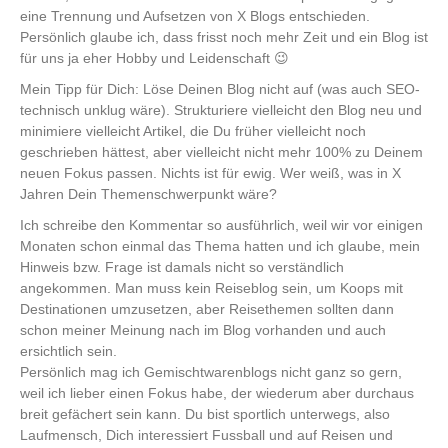
eine Trennung und Aufsetzen von X Blogs entschieden.
Persönlich glaube ich, dass frisst noch mehr Zeit und ein Blog ist
für uns ja eher Hobby und Leidenschaft 😉
Mein Tipp für Dich: Löse Deinen Blog nicht auf (was auch SEO-
technisch unklug wäre). Strukturiere vielleicht den Blog neu und
minimiere vielleicht Artikel, die Du früher vielleicht noch
geschrieben hättest, aber vielleicht nicht mehr 100% zu Deinem
neuen Fokus passen. Nichts ist für ewig. Wer weiß, was in X
Jahren Dein Themenschwerpunkt wäre?
Ich schreibe den Kommentar so ausführlich, weil wir vor einigen
Monaten schon einmal das Thema hatten und ich glaube, mein
Hinweis bzw. Frage ist damals nicht so verständlich
angekommen. Man muss kein Reiseblog sein, um Koops mit
Destinationen umzusetzen, aber Reisethemen sollten dann
schon meiner Meinung nach im Blog vorhanden und auch
ersichtlich sein.
Persönlich mag ich Gemischtwarenblogs nicht ganz so gern,
weil ich lieber einen Fokus habe, der wiederum aber durchaus
breit gefächert sein kann. Du bist sportlich unterwegs, also
Laufmensch, Dich interessiert Fussball und auf Reisen und