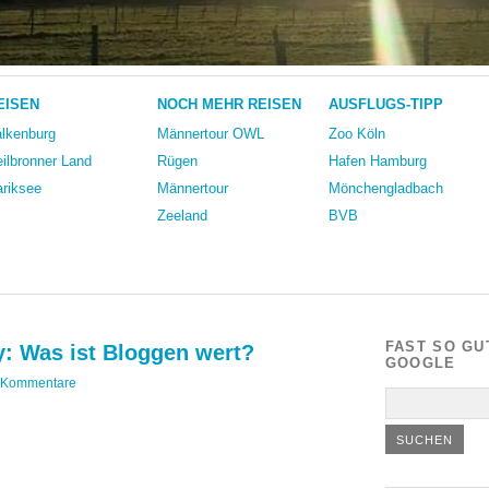
EISEN
NOCH MEHR REISEN
AUSFLUGS-TIPP
lkenburg
Männertour OWL
Zoo Köln
ilbronner Land
Rügen
Hafen Hamburg
riksee
Männertour
Mönchengladbach
Zeeland
BVB
FAST SO GU
: Was ist Bloggen wert?
GOOGLE
 Kommentare