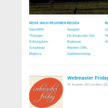
REISE NACH REGIONEN
REISEN
R
#deinNRW
Nordeifel
Va
Thüringen
Die Bergischen Drei
He
Kühlungsborn
Bodensee
Ha
Scharbeutz
Wandern OWL
Mallorca
Gipfelstürmertag
Webmaster Friday
28. November 2013
von Marc
|
10