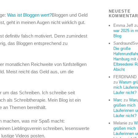
NEUESTE
age:
Was ist Bloggen wert?
Bloggen und Geld
KOMMENTA
st, geht in meinen Augen nicht wirklich gut.
Emma Jeff
z
war 2025 in 
st definitiv falsch motiviert. Denn zumindest
Blog
erig, das Bloggen entsprechend zu
SandraundSv
Die große
Hafenrundfahr
Hamburg mit 
er monatlichen Reichweite von fünfstelligen
Elbreederei R
Abicht
d. Meist reicht das Geld aus, um die
FERDINAND
zu
Warum gr
mich Läuferi
r um das Schreiben. Ich schreibe seit
Läufer nicht?
ch als Schreibtherapie. Mein Blog ist ein
Marc
zu
War
grüßen mich
e an Themen bereithält.
Läuferinnen u
Läufer nicht?
ann machen, was mir Spaß macht:
Melanie
zu
W
einen Lieblingsverein schreiben, lesenswerte
grüßen mich
Läuferinnen u
lustige Videos posten.