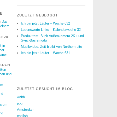
RE
ZULETZT GEBLOGGT
u
Das
Ich bin jetzt Läufer – Woche 632
meinem
Lesenswerte Links – Kalenderwoche 32
Produkttest: Blink Außenkamera 2K+ und
en
zu
Sync-Basismodul
t in
Musikvideo: Zeit bleibt von Northern Lite
der
Ich bin jetzt Läufer – Woche 631
ainer
 KRAPF
üßen
nnen und
um
ZULETZT GESUCHT IM BLOG
nd
webb
pou
arum
Amsterdam
nd
english