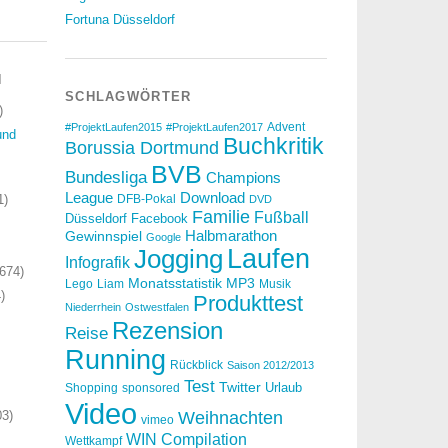
Fortuna Düsseldorf
N
SCHLAGWÖRTER
)
Advent
#ProjektLaufen2015
#ProjektLaufen2017
und
Buchkritik
Borussia Dortmund
BVB
Bundesliga
Champions
Download
League
1)
DFB-Pokal
DVD
Familie
Fußball
Düsseldorf
Facebook
Halbmarathon
Gewinnspiel
Google
Laufen
Jogging
Infografik
674)
Monatsstatistik
MP3
Lego
Liam
Musik
)
Produkttest
Niederrhein
Ostwestfalen
Rezension
Reise
Running
Rückblick
Saison 2012/2013
Test
Twitter
Urlaub
Shopping
sponsored
Video
3)
Weihnachten
vimeo
WIN Compilation
Wettkampf