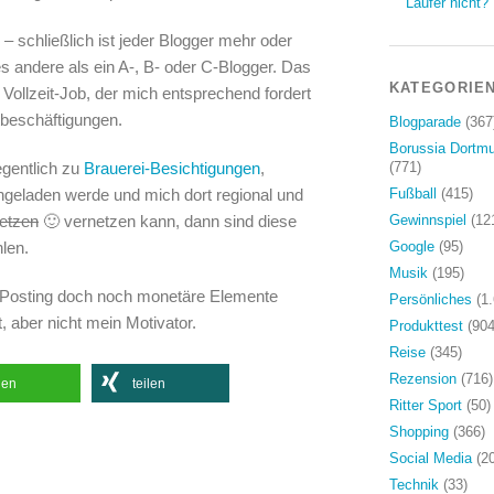
Läufer nicht?
– schließlich ist jeder Blogger mehr oder
les andere als ein A-, B- oder C-Blogger. Das
KATEGORIE
n Vollzeit-Job, der mich entsprechend fordert
tbeschäftigungen.
Blogparade
(367
Borussia Dortm
egentlich zu
Brauerei-Besichtigungen
,
(771)
ngeladen werde und mich dort regional und
Fußball
(415)
netzen
🙂 vernetzen kann, dann sind diese
Gewinnspiel
(12
len.
Google
(95)
Musik
(195)
n Posting doch noch monetäre Elemente
Persönliches
(1.
, aber nicht mein Motivator.
Produkttest
(904
Reise
(345)
Rezension
(716)
len
teilen
Ritter Sport
(50)
Shopping
(366)
Social Media
(20
Technik
(33)