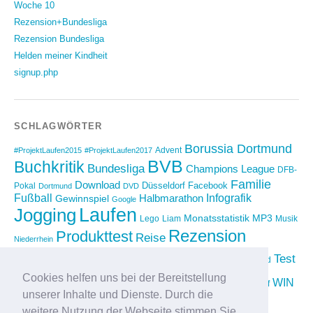
Woche 10
Rezension+Bundesliga
Rezension Bundesliga
Helden meiner Kindheit
signup.php
SCHLAGWÖRTER
Borussia Dortmund
Advent
#ProjektLaufen2015
#ProjektLaufen2017
BVB
Buchkritik
Bundesliga
Champions League
DFB-
Familie
Download
Düsseldorf
Facebook
Pokal
Dortmund
DVD
Fußball
Infografik
Halbmarathon
Gewinnspiel
Google
Laufen
Jogging
Monatsstatistik
MP3
Lego
Liam
Musik
Rezension
Produkttest
Reise
Niederrhein
Running
Test
Rückblick
Shopping
sponsored
Saison 2012/2013
Video
Cookies helfen uns bei der Bereitstellung
Weihnachten
WIN
Twitter
Urlaub
vimeo
Wettkampf
unserer Inhalte und Dienste. Durch die
YouTube
Compilation
weitere Nutzung der Webseite stimmen Sie