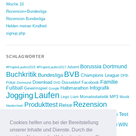
Woche 10
Rezension+Bundesliga
Rezension Bundesliga
Helden meiner Kindheit
signup.php
SCHLAGWÖRTER
Borussia Dortmund
Advent
#ProjektLaufen2015
#ProjektLaufen2017
BVB
Buchkritik
Bundesliga
Champions League
DFB-
Familie
Download
Düsseldorf
Facebook
Pokal
Dortmund
DVD
Fußball
Infografik
Halbmarathon
Gewinnspiel
Google
Laufen
Jogging
Monatsstatistik
MP3
Lego
Liam
Musik
Rezension
Produkttest
Reise
Niederrhein
Running
Test
Rückblick
Shopping
sponsored
Saison 2012/2013
Video
Cookies helfen uns bei der Bereitstellung
Weihnachten
WIN
Twitter
Urlaub
vimeo
Wettkampf
unserer Inhalte und Dienste. Durch die
YouTube
Compilation