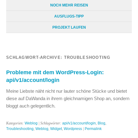
NOCH MEHR REISEN
AUSFLUGS-TIPP
PROJEKT LAUFEN
SCHLAGWORT-ARCHIVE:
TROUBLESHOOTING
Probleme mit dem WordPress-Login:
api/v1/account/login
Meine Liebste näht nicht nur lauter schöne Stücke und bietet
diese auf DaWanda in ihrem gleichnamigen Shop an, sondern
bloggt auch gelegentlich.
Kategorien:
Weblog
| Schlagwörter:
api/v1/account/login
,
Blog
,
Troubleshooting
,
Weblog
,
Widget
,
Wordpress
|
Permalink