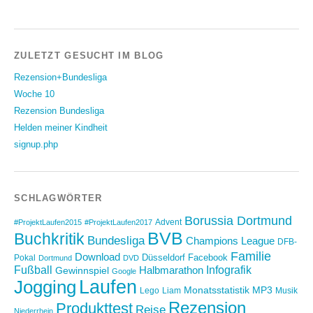
ZULETZT GESUCHT IM BLOG
Rezension+Bundesliga
Woche 10
Rezension Bundesliga
Helden meiner Kindheit
signup.php
SCHLAGWÖRTER
Borussia Dortmund
Advent
#ProjektLaufen2015
#ProjektLaufen2017
BVB
Buchkritik
Bundesliga
Champions League
DFB-
Familie
Download
Düsseldorf
Facebook
Pokal
Dortmund
DVD
Fußball
Infografik
Halbmarathon
Gewinnspiel
Google
Laufen
Jogging
Monatsstatistik
MP3
Lego
Liam
Musik
Rezension
Produkttest
Reise
Niederrhein