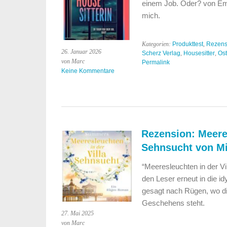
einem Job. Oder? von Emi
mich.
Kategorien:
Produkttest
,
Rezens
26. Januar 2026
Scherz Verlag
,
Housesitter
,
Os
von Marc
Permalink
Keine Kommentare
Rezension: Meeres
Sehnsucht von M
“Meeresleuchten in der V
den Leser erneut in die i
gesagt nach Rügen, wo di
Geschehens steht.
27. Mai 2025
von Marc