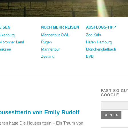
EISEN
NOCH MEHR REISEN
AUSFLUGS-TIPP
lkenburg
Männertour OWL
Zoo Köln
ilbronner Land
Rügen
Hafen Hamburg
riksee
Männertour
Mönchengladbach
Zeeland
BVB
FAST SO GU
GOOGLE
usesitterin von Emily Rudolf
iten hatte Die Housesitterin – Ein Traum von