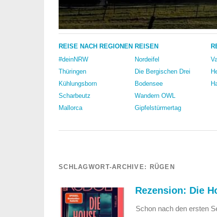
REISE NACH REGIONEN
REISEN
R
#deinNRW
Nordeifel
Va
Thüringen
Die Bergischen Drei
He
Kühlungsborn
Bodensee
Ha
Scharbeutz
Wandern OWL
Mallorca
Gipfelstürmertag
SCHLAGWORT-ARCHIVE:
RÜGEN
Rezension: Die Ho
Schon nach den ersten Se