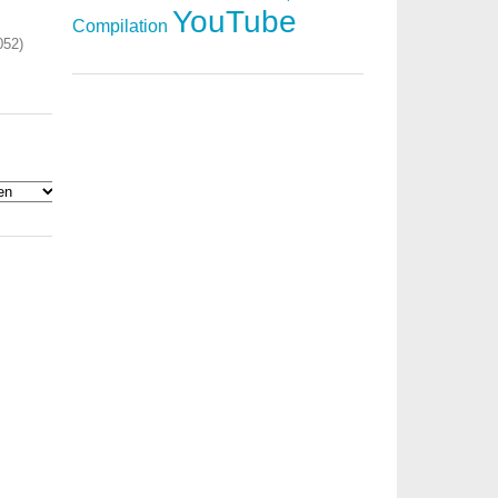
YouTube
Compilation
052)