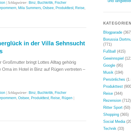
und langweile
ion
| Schlagwörter:
Binz
,
Buchkritik
,
Fischer
orpommern
,
Mila Summers
,
Ostsee
,
Produkttest
,
Reise
,
KATEGORIE
Blogparade
(367
Borussia Dortm
rglück in der Villa Sehnsucht
(771)
s
Fußball
(415)
Gewinnspiel
(12
er Großmutter bringt Lottes Alltag gehörig
Google
(95)
ie Oma im Hotel in Binz auf Rügen vertreten –
Musik
(194)
Persönliches
(1.
Produkttest
(900
ion
| Schlagwörter:
Binz
,
Buchkritik
,
Fischer
Reise
(344)
orpommern
,
Ostsee
,
Produkttest
,
Reise
,
Rügen
|
Rezension
(712)
Ritter Sport
(50)
Shopping
(365)
Social Media
(20
Technik
(33)