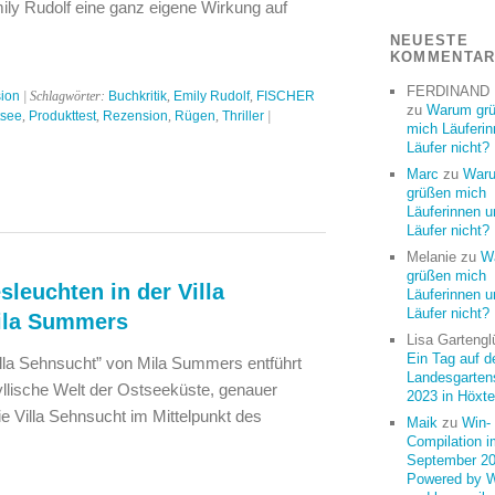
ly Rudolf eine ganz eigene Wirkung auf
NEUESTE
KOMMENTA
FERDINAND
ion
| Schlagwörter:
Buchkritik
,
Emily Rudolf
,
FISCHER
zu
Warum gr
tsee
,
Produkttest
,
Rezension
,
Rügen
,
Thriller
|
mich Läuferi
Läufer nicht?
Marc
zu
War
grüßen mich
Läuferinnen u
Läufer nicht?
Melanie
zu
W
grüßen mich
leuchten in der Villa
Läuferinnen u
Läufer nicht?
ila Summers
Lisa Gartengl
Ein Tag auf d
illa Sehnsucht” von Mila Summers entführt
Landesgarten
dyllische Welt der Ostseeküste, genauer
2023 in Höxte
e Villa Sehnsucht im Mittelpunkt des
Maik
zu
Win-
Compilation i
September 20
Powered by 