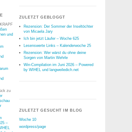
RE
ZULETZT GEBLOGGT
 KRAPF
Rezension: Der Sommer der Inseltöchter
üßen
von Micaela Jary
nnen und
Ich bin jetzt Läufer – Woche 625
Lesenswerte Links – Kalenderwoche 25
um
Rezension: Wer wärst du ohne deine
nd
Sorgen von Martin Wehrle
Win-Compilation im Juni 2026 – Powered
arum
by WIHEL und langweiledich.net
nd
ück
zu
er
schau
r
ZULETZT GESUCHT IM BLOG
m
Woche 10
25 –
wordpress/page
WIHEL