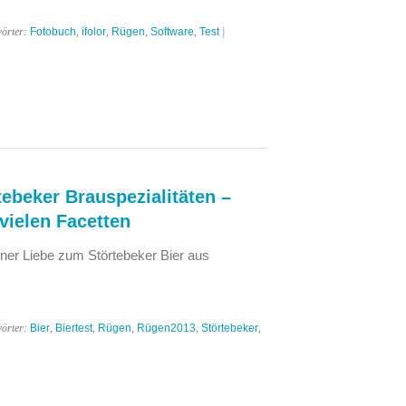
wörter:
Fotobuch
,
ifolor
,
Rügen
,
Software
,
Test
|
tebeker Brauspezialitäten –
 vielen Facetten
iner Liebe zum Störtebeker Bier aus
wörter:
Bier
,
Biertest
,
Rügen
,
Rügen2013
,
Störtebeker
,