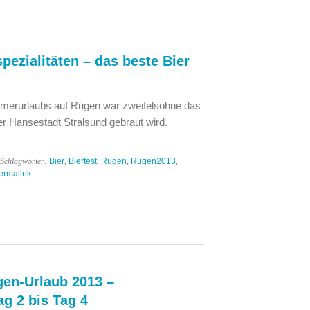
pezialitäten – das beste Bier
mmerurlaubs auf Rügen war zweifelsohne das
der Hansestadt Stralsund gebraut wird.
 Schlagwörter:
Bier
,
Biertest
,
Rügen
,
Rügen2013
,
ermalink
en-Urlaub 2013 –
g 2 bis Tag 4