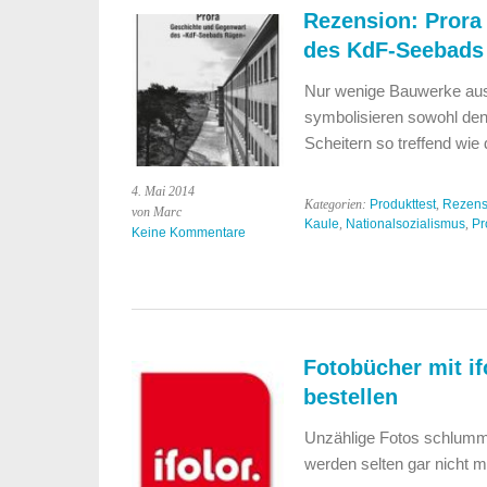
Rezension: Prora
des KdF-Seebads 
Nur wenige Bauwerke aus 
symbolisieren sowohl de
Scheitern so treffend wi
4. Mai 2014
Kategorien:
Produkttest
,
Rezens
von Marc
Kaule
,
Nationalsozialismus
,
Pr
Keine Kommentare
Fotobücher mit if
bestellen
Unzählige Fotos schlumme
werden selten gar nicht 