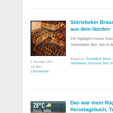
Störtebeker Braus
aus dem Norden
Ein Highlight meines So
Störtebeker Bier, das in 
Kategorien:
Produkttest
,
Reise
|
2. November 2013
Störtebeker
,
Stralsund
,
Test
|
P
von Marc
1 Kommentar
Das war mein Rüg
Reisetagebuch, Ta