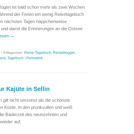
ügen ist bald schon mehr als zwei Wochen
ährend der Ferien ein wenig Reisetagebuch
den nächsten Tagen häppchenweise
 und damit die Erinnerungen an die Ostsee
lesen
→
e
| Schlagwörter:
Reise-Tagebuch
,
Reiseblogger
,
rand
,
Tagebuch
|
Permalink
r Kajüte in Sellin
n gilt nicht umsonst als die schönste
n Küste. In den prunkvollen und weiß
die Bäderzeit des neunzehnten und
wieder auf.