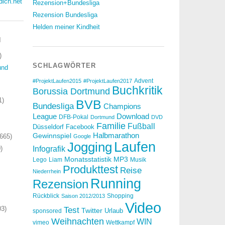
dich.net
Rezension+Bundesliga
Rezension Bundesliga
Helden meiner Kindheit
N
)
SCHLAGWÖRTER
und
Advent
#ProjektLaufen2015
#ProjektLaufen2017
Buchkritik
Borussia Dortmund
1)
BVB
Bundesliga
Champions
Download
League
DFB-Pokal
Dortmund
DVD
Familie
Fußball
Düsseldorf
Facebook
Halbmarathon
Gewinnspiel
665)
Google
Laufen
Jogging
)
Infografik
Monatsstatistik
MP3
Lego
Liam
Musik
Produkttest
Reise
Niederrhein
Running
Rezension
Rückblick
Shopping
Saison 2012/2013
Video
3)
Test
Twitter
Urlaub
sponsored
Weihnachten
WIN
vimeo
Wettkampf