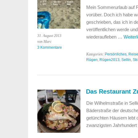
Mein Sommerurlaub auf R
vorüber. Doch ich habe w
geschrieben, das ich in 
veröffentlichen werde und
31. August 2013
wiederaufleben …
Weiter
von Marc
3 Kommentare
Kategorien:
Persönliches
,
Reis
Rügen
,
Rügen2013
,
Sellin
,
St
Das Restaurant Zu
Die Wilhelmstraße in Selli
Bäderstraße der deutsche
getünchten Häusern lebt 
zwanzigsten Jahrhundert 