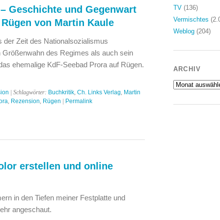
 – Geschichte und Gegenwart
TV
(136)
Vermischtes
(2.
Rügen von Martin Kaule
Weblog
(204)
der Zeit des Nationalsozialismus
n Größenwahn des Regimes als auch sein
e das ehemalige KdF-Seebad Prora auf Rügen.
ARCHIV
Archiv
ion
| Schlagwörter:
Buchkritik
,
Ch. Links Verlag
,
Martin
ora
,
Rezension
,
Rügen
|
Permalink
olor erstellen und online
rn in den Tiefen meiner Festplatte und
mehr angeschaut.