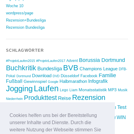
Woche 10
wordpress/page
Rezension+Bundesliga
Rezension Bundesliga
SCHLAGWÖRTER
Borussia Dortmund
Advent
#ProjektLaufen2015
#ProjektLaufen2017
BVB
Buchkritik
Bundesliga
Champions League
DFB-
Familie
Download
Düsseldorf
Facebook
Pokal
Dortmund
DVD
Fußball
Infografik
Halbmarathon
Gewinnspiel
Google
Laufen
Jogging
Monatsstatistik
MP3
Lego
Liam
Musik
Rezension
Produkttest
Reise
Niederrhein
Running
Test
Rückblick
Shopping
sponsored
Saison 2012/2013
Video
Cookies helfen uns bei der Bereitstellung
Weihnachten
WIN
Twitter
Urlaub
vimeo
Wettkampf
unserer Inhalte und Dienste. Durch die
YouTube
Compilation
weitere Nutzung der Webseite stimmen Sie