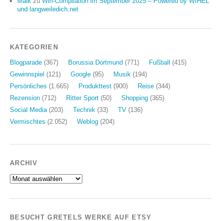
Maik
zu
Win-Compilation im September 2025 – Powered by WIHEL
und langweiledich.net
KATEGORIEN
Blogparade
(367)
Borussia Dortmund
(771)
Fußball
(415)
Gewinnspiel
(121)
Google
(95)
Musik
(194)
Persönliches
(1.665)
Produkttest
(900)
Reise
(344)
Rezension
(712)
Ritter Sport
(50)
Shopping
(365)
Social Media
(203)
Technik
(33)
TV
(136)
Vermischtes
(2.052)
Weblog
(204)
ARCHIV
Archiv
BESUCHT GRETELS WERKE AUF ETSY