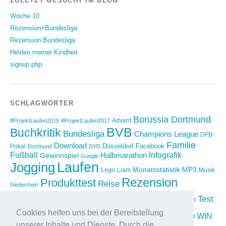
ZULETZT GESUCHT IM BLOG
Woche 10
Rezension+Bundesliga
Rezension Bundesliga
Helden meiner Kindheit
signup.php
SCHLAGWÖRTER
Borussia Dortmund
Advent
#ProjektLaufen2015
#ProjektLaufen2017
BVB
Buchkritik
Bundesliga
Champions League
DFB-
Familie
Download
Düsseldorf
Facebook
Pokal
Dortmund
DVD
Fußball
Infografik
Halbmarathon
Gewinnspiel
Google
Laufen
Jogging
Monatsstatistik
MP3
Lego
Liam
Musik
Rezension
Produkttest
Reise
Niederrhein
Running
Test
Rückblick
Shopping
sponsored
Saison 2012/2013
Video
Cookies helfen uns bei der Bereitstellung
Weihnachten
WIN
Twitter
Urlaub
vimeo
Wettkampf
unserer Inhalte und Dienste. Durch die