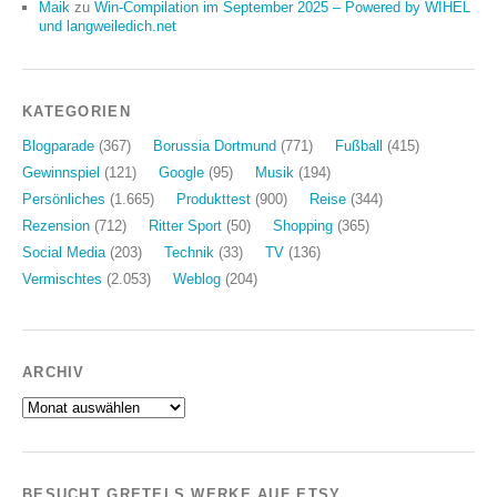
Maik
zu
Win-Compilation im September 2025 – Powered by WIHEL
und langweiledich.net
KATEGORIEN
Blogparade
(367)
Borussia Dortmund
(771)
Fußball
(415)
Gewinnspiel
(121)
Google
(95)
Musik
(194)
Persönliches
(1.665)
Produkttest
(900)
Reise
(344)
Rezension
(712)
Ritter Sport
(50)
Shopping
(365)
Social Media
(203)
Technik
(33)
TV
(136)
Vermischtes
(2.053)
Weblog
(204)
ARCHIV
Archiv
BESUCHT GRETELS WERKE AUF ETSY