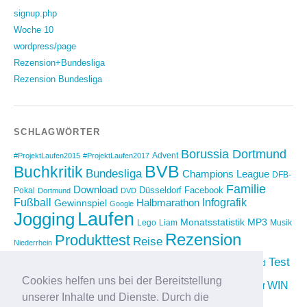
signup.php
Woche 10
wordpress/page
Rezension+Bundesliga
Rezension Bundesliga
SCHLAGWÖRTER
Borussia Dortmund
Advent
#ProjektLaufen2015
#ProjektLaufen2017
BVB
Buchkritik
Bundesliga
Champions League
DFB-
Familie
Download
Düsseldorf
Facebook
Pokal
Dortmund
DVD
Fußball
Infografik
Halbmarathon
Gewinnspiel
Google
Laufen
Jogging
Monatsstatistik
MP3
Lego
Liam
Musik
Rezension
Produkttest
Reise
Niederrhein
Running
Test
Rückblick
Shopping
sponsored
Saison 2012/2013
Video
Cookies helfen uns bei der Bereitstellung
Weihnachten
WIN
Twitter
Urlaub
vimeo
Wettkampf
unserer Inhalte und Dienste. Durch die
YouTube