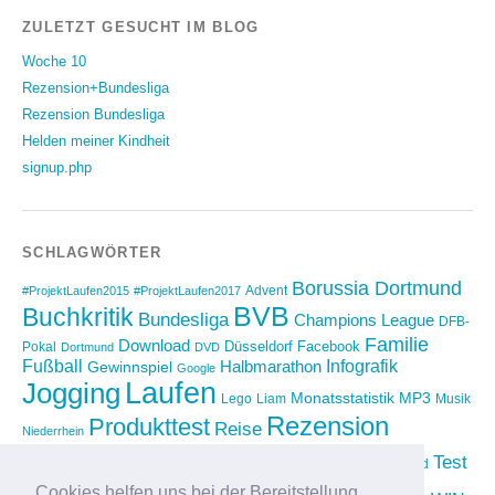
ZULETZT GESUCHT IM BLOG
Woche 10
Rezension+Bundesliga
Rezension Bundesliga
Helden meiner Kindheit
signup.php
SCHLAGWÖRTER
Borussia Dortmund
Advent
#ProjektLaufen2015
#ProjektLaufen2017
BVB
Buchkritik
Bundesliga
Champions League
DFB-
Familie
Download
Düsseldorf
Facebook
Pokal
Dortmund
DVD
Fußball
Infografik
Halbmarathon
Gewinnspiel
Google
Laufen
Jogging
Monatsstatistik
MP3
Lego
Liam
Musik
Rezension
Produkttest
Reise
Niederrhein
Running
Test
Rückblick
Shopping
sponsored
Saison 2012/2013
Video
Cookies helfen uns bei der Bereitstellung