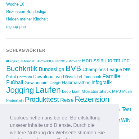
Woche 10
Rezension Bundesliga
Helden meiner Kindheit
signup.php
SCHLAGWÖRTER
Borussia Dortmund
Advent
#ProjektLaufen2015
#ProjektLaufen2017
BVB
Buchkritik
Bundesliga
Champions League
DFB-
Familie
Download
Düsseldorf
Facebook
Pokal
Dortmund
DVD
Fußball
Infografik
Halbmarathon
Gewinnspiel
Google
Laufen
Jogging
Monatsstatistik
MP3
Lego
Liam
Musik
Rezension
Produkttest
Reise
Niederrhein
Running
Test
Rückblick
Shopping
sponsored
Saison 2012/2013
Video
Cookies helfen uns bei der Bereitstellung
Weihnachten
WIN
Twitter
Urlaub
vimeo
Wettkampf
unserer Inhalte und Dienste. Durch die
YouTube
Compilation
weitere Nutzung der Webseite stimmen Sie