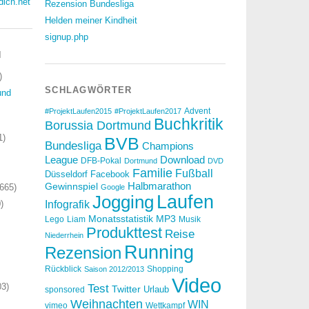
dich.net
Rezension Bundesliga
Helden meiner Kindheit
signup.php
N
)
SCHLAGWÖRTER
und
Advent
#ProjektLaufen2015
#ProjektLaufen2017
Buchkritik
Borussia Dortmund
1)
BVB
Bundesliga
Champions
Download
League
DFB-Pokal
Dortmund
DVD
Familie
Fußball
Düsseldorf
Facebook
Halbmarathon
Gewinnspiel
665)
Google
Laufen
Jogging
)
Infografik
Monatsstatistik
MP3
Lego
Liam
Musik
Produkttest
Reise
Niederrhein
Running
Rezension
Rückblick
Shopping
Saison 2012/2013
Video
3)
Test
Twitter
Urlaub
sponsored
Weihnachten
WIN
vimeo
Wettkampf