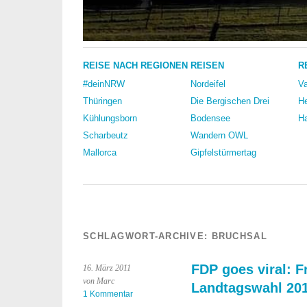
REISE NACH REGIONEN
REISEN
R
#deinNRW
Nordeifel
Va
Thüringen
Die Bergischen Drei
He
Kühlungsborn
Bodensee
Ha
Scharbeutz
Wandern OWL
Mallorca
Gipfelstürmertag
SCHLAGWORT-ARCHIVE:
BRUCHSAL
FDP goes viral: F
16. März 2011
von Marc
Landtagswahl 20
1 Kommentar