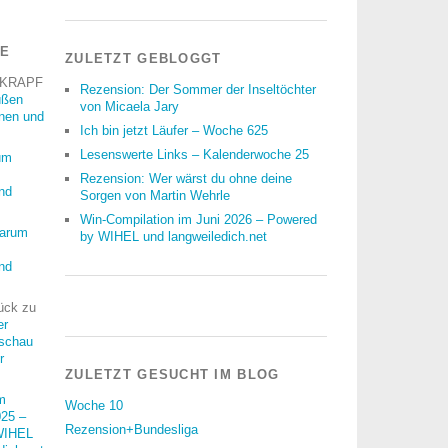
RE
ZULETZT GEBLOGGT
 KRAPF
Rezension: Der Sommer der Inseltöchter
üßen
von Micaela Jary
nnen und
Ich bin jetzt Läufer – Woche 625
Lesenswerte Links – Kalenderwoche 25
um
Rezension: Wer wärst du ohne deine
nd
Sorgen von Martin Wehrle
Win-Compilation im Juni 2026 – Powered
arum
by WIHEL und langweiledich.net
nd
ück
zu
er
schau
r
ZULETZT GESUCHT IM BLOG
m
Woche 10
25 –
Rezension+Bundesliga
WIHEL