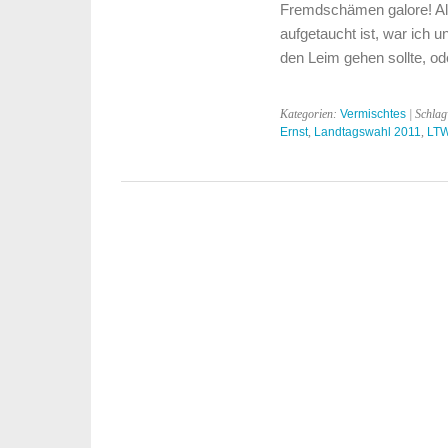
Fremdschämen galore! Als
aufgetaucht ist, war ich u
den Leim gehen sollte, ode
Kategorien:
Vermischtes
| Schla
Ernst
,
Landtagswahl 2011
,
LTW