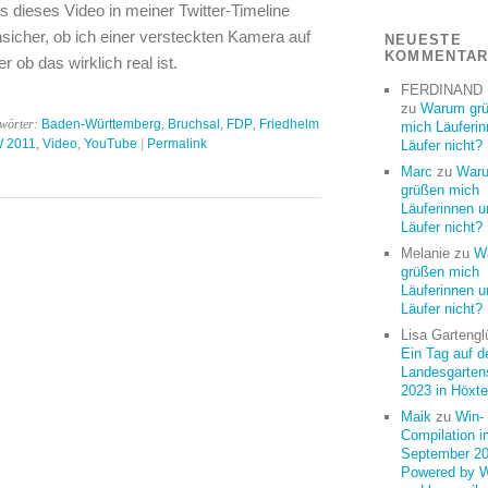
 dieses Video in meiner Twitter-Timeline
nsicher, ob ich einer versteckten Kamera auf
NEUESTE
KOMMENTA
r ob das wirklich real ist.
FERDINAND
zu
Warum gr
gwörter:
Baden-Württemberg
,
Bruchsal
,
FDP
,
Friedhelm
mich Läuferi
 2011
,
Video
,
YouTube
|
Permalink
Läufer nicht?
Marc
zu
War
grüßen mich
Läuferinnen u
Läufer nicht?
Melanie
zu
W
grüßen mich
Läuferinnen u
Läufer nicht?
Lisa Gartengl
Ein Tag auf d
Landesgarten
2023 in Höxte
Maik
zu
Win-
Compilation i
September 20
Powered by 