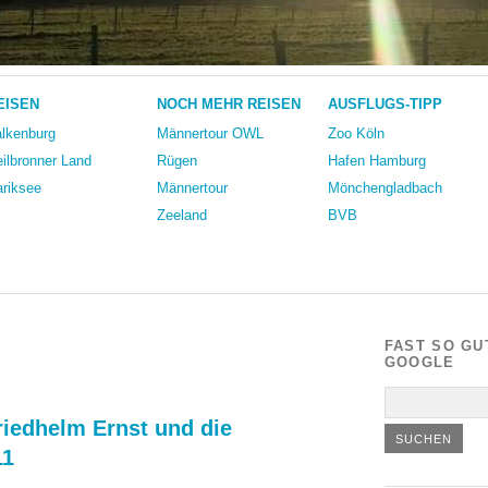
EISEN
NOCH MEHR REISEN
AUSFLUGS-TIPP
lkenburg
Männertour OWL
Zoo Köln
ilbronner Land
Rügen
Hafen Hamburg
riksee
Männertour
Mönchengladbach
Zeeland
BVB
FAST SO GU
GOOGLE
riedhelm Ernst und die
11