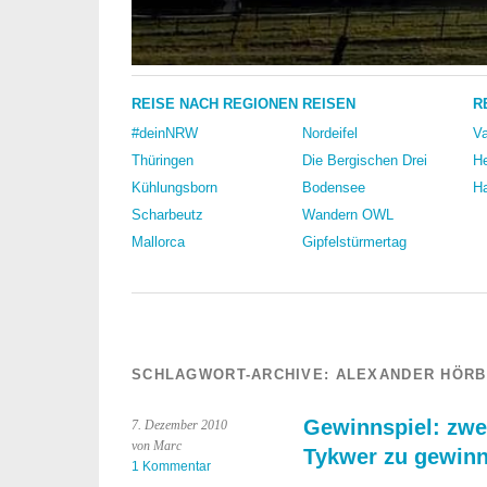
REISE NACH REGIONEN
REISEN
R
#deinNRW
Nordeifel
Va
Thüringen
Die Bergischen Drei
He
Kühlungsborn
Bodensee
Ha
Scharbeutz
Wandern OWL
Mallorca
Gipfelstürmertag
SCHLAGWORT-ARCHIVE:
ALEXANDER HÖRB
Gewinnspiel: zwe
7. Dezember 2010
von Marc
Tykwer zu gewin
1 Kommentar