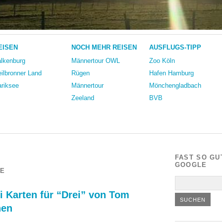
EISEN
NOCH MEHR REISEN
AUSFLUGS-TIPP
lkenburg
Männertour OWL
Zoo Köln
ilbronner Land
Rügen
Hafen Hamburg
riksee
Männertour
Mönchengladbach
Zeeland
BVB
FAST SO GU
GOOGLE
E
i Karten für “Drei” von Tom
nen