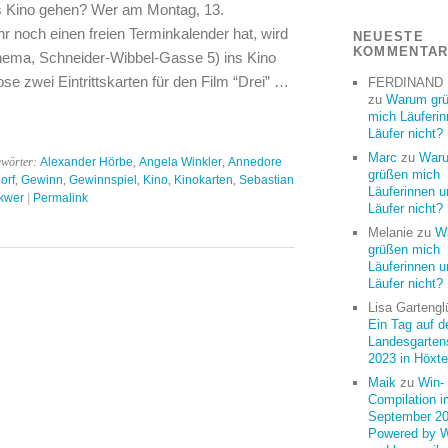
s Kino gehen? Wer am Montag, 13.
noch einen freien Terminkalender hat, wird
NEUESTE
KOMMENTA
inema, Schneider-Wibbel-Gasse 5) ins Kino
se zwei Eintrittskarten für den Film “Drei” …
FERDINAND
zu
Warum gr
mich Läuferi
Läufer nicht?
Marc
zu
War
gwörter:
Alexander Hörbe
,
Angela Winkler
,
Annedore
grüßen mich
orf
,
Gewinn
,
Gewinnspiel
,
Kino
,
Kinokarten
,
Sebastian
Läuferinnen u
kwer
|
Permalink
Läufer nicht?
Melanie
zu
W
grüßen mich
Läuferinnen u
Läufer nicht?
Lisa Gartengl
Ein Tag auf d
Landesgarten
2023 in Höxte
Maik
zu
Win-
Compilation i
September 20
Powered by 