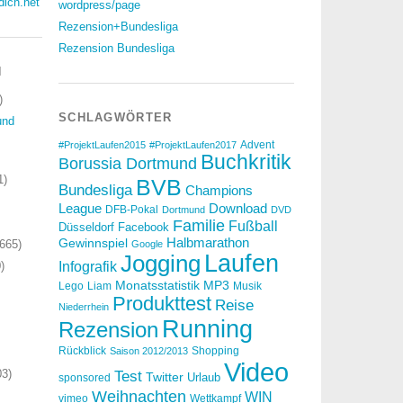
dich.net
wordpress/page
Rezension+Bundesliga
Rezension Bundesliga
N
)
SCHLAGWÖRTER
und
Advent
#ProjektLaufen2015
#ProjektLaufen2017
Buchkritik
Borussia Dortmund
1)
BVB
Bundesliga
Champions
Download
League
DFB-Pokal
Dortmund
DVD
Familie
Fußball
Düsseldorf
Facebook
Halbmarathon
Gewinnspiel
665)
Google
Laufen
Jogging
)
Infografik
Monatsstatistik
MP3
Lego
Liam
Musik
Produkttest
Reise
Niederrhein
Running
Rezension
Rückblick
Shopping
Saison 2012/2013
Video
3)
Test
Twitter
Urlaub
sponsored
Weihnachten
WIN
vimeo
Wettkampf