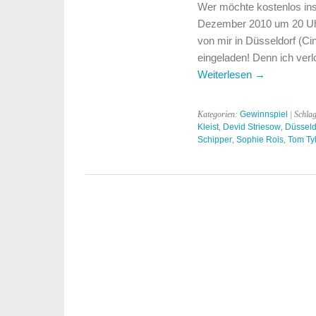
Wer möchte kostenlos in
Dezember 2010 um 20 Uhr 
von mir in Düsseldorf (C
eingeladen! Denn ich verlo
Weiterlesen
→
Kategorien:
Gewinnspiel
| Schla
Kleist
,
Devid Striesow
,
Düsseld
Schipper
,
Sophie Rois
,
Tom Ty