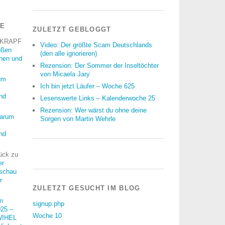
RE
ZULETZT GEBLOGGT
 KRAPF
Video: Der größte Scam Deutschlands
üßen
(den alle ignorieren)
nnen und
Rezension: Der Sommer der Inseltöchter
von Micaela Jary
um
Ich bin jetzt Läufer – Woche 625
nd
Lesenswerte Links – Kalenderwoche 25
Rezension: Wer wärst du ohne deine
arum
Sorgen von Martin Wehrle
nd
ück
zu
er
schau
r
ZULETZT GESUCHT IM BLOG
m
signup.php
25 –
Woche 10
WIHEL