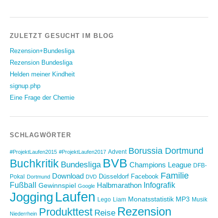
ZULETZT GESUCHT IM BLOG
Rezension+Bundesliga
Rezension Bundesliga
Helden meiner Kindheit
signup.php
Eine Frage der Chemie
SCHLAGWÖRTER
Borussia Dortmund
Advent
#ProjektLaufen2015
#ProjektLaufen2017
BVB
Buchkritik
Bundesliga
Champions League
DFB-
Familie
Download
Düsseldorf
Facebook
Pokal
Dortmund
DVD
Fußball
Infografik
Halbmarathon
Gewinnspiel
Google
Laufen
Jogging
Monatsstatistik
MP3
Lego
Liam
Musik
Rezension
Produkttest
Reise
Niederrhein