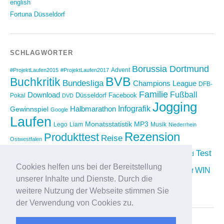
english
Fortuna Düsseldorf
SCHLAGWÖRTER
Borussia Dortmund
Advent
#ProjektLaufen2015
#ProjektLaufen2017
BVB
Buchkritik
Bundesliga
Champions League
DFB-
Familie
Download
Fußball
Düsseldorf
Facebook
Pokal
DVD
Jogging
Infografik
Halbmarathon
Gewinnspiel
Google
Laufen
Monatsstatistik
MP3
Lego
Liam
Musik
Niederrhein
Rezension
Produkttest
Reise
Ostwestfalen
Running
Test
Rückblick
Shopping
sponsored
Saison 2012/2013
Video
Cookies helfen uns bei der Bereitstellung
Weihnachten
WIN
Twitter
Urlaub
vimeo
Wettkampf
unserer Inhalte und Dienste. Durch die
YouTube
Compilation
weitere Nutzung der Webseite stimmen Sie
der Verwendung von Cookies zu.