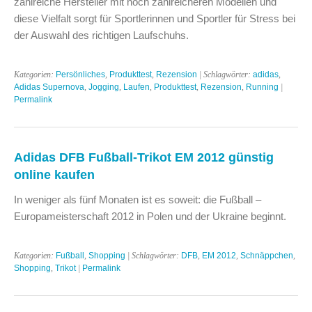
zahlreiche Hersteller mit noch zahlreicheren Modellen und
diese Vielfalt sorgt für Sportlerinnen und Sportler für Stress bei
der Auswahl des richtigen Laufschuhs.
Kategorien:
Persönliches
,
Produkttest
,
Rezension
| Schlagwörter:
adidas
,
Adidas Supernova
,
Jogging
,
Laufen
,
Produkttest
,
Rezension
,
Running
|
Permalink
Adidas DFB Fußball-Trikot EM 2012 günstig
online kaufen
In weniger als fünf Monaten ist es soweit: die Fußball –
Europameisterschaft 2012 in Polen und der Ukraine beginnt.
Kategorien:
Fußball
,
Shopping
| Schlagwörter:
DFB
,
EM 2012
,
Schnäppchen
,
Shopping
,
Trikot
|
Permalink