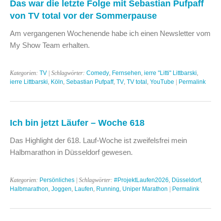
Das war die letzte Folge mit Sebastian Pufpaff
von TV total vor der Sommerpause
Am vergangenen Wochenende habe ich einen Newsletter vom
My Show Team erhalten.
Kategorien:
TV
| Schlagwörter:
Comedy
,
Fernsehen
,
ierre "Litti" Littbarski
,
ierre Littbarski
,
Köln
,
Sebastian Pufpaff
,
TV
,
TV total
,
YouTube
|
Permalink
Ich bin jetzt Läufer – Woche 618
Das Highlight der 618. Lauf-Woche ist zweifelsfrei mein
Halbmarathon in Düsseldorf gewesen.
Kategorien:
Persönliches
| Schlagwörter:
#ProjektLaufen2026
,
Düsseldorf
,
Halbmarathon
,
Joggen
,
Laufen
,
Running
,
Uniper Marathon
|
Permalink