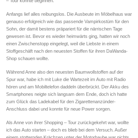
– Tour konnte beginnen.
Anfangs lief alles reibungslos. Die Ausbeute im Möbelhaus war
genauso erfolgreich wie das passende Vampirkostüm für den
Sohn, der damit bestens präpariert für die närrischen Tage
gewesen ist. Bevor es wieder heimwärts ging, hatten wir noch
einen Zwischenstopp eingelegt, weil die Liebste in einem
Stoffgeschäft nach den neuesten Stoffen für ihren DaWanda-
Shop schauen wollte.
Während Anne also den neuesten Baumwollstoffen auf der
Spur war, habe ich mit Luke die Wartezeit im Auto mit Radio
hören und am Mobiltelefon daddeln überbrückt. Der Akku des
Smartphones neigte sich langsam dem Ende, doch ich hatte
zum Glück das Ladekabel für den Zigarettenanzünder-
Anschluss dabei und konnte für neue Power sorgen.
Als Anne von ihrer Shopping – Tour zurückgekehrt war, wollte
ich das Auto starten – doch es blieb bei dem Versuch. Außer
einem stotternden Krächzen unter der Motorhaube war nichts