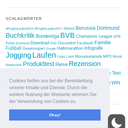
SCHLAGWÖRTER
Borussia Dortmund
Advent
#ProjektLaufen2015
#ProjektLaufen2017
BVB
Buchkritik
Bundesliga
Champions League
DFB-
Familie
Download
Düsseldorf
Facebook
Pokal
Dortmund
DVD
Fußball
Infografik
Halbmarathon
Gewinnspiel
Google
Laufen
Jogging
Monatsstatistik
MP3
Lego
Liam
Musik
Rezension
Produkttest
Reise
Niederrhein
Running
Test
Rückblick
Shopping
sponsored
Saison 2012/2013
Video
Cookies helfen uns bei der Bereitstellung
Weihnachten
WIN
Twitter
Urlaub
vimeo
Wettkampf
unserer Inhalte und Dienste. Durch die
YouTube
Compilation
weitere Nutzung der Webseite stimmen Sie
der Verwendung von Cookies zu.
Okay!
Proudly powered by
WordPress
|
Theme: Yoko von
Elmastudio
Oben