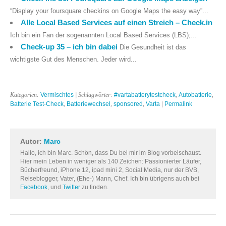
“Display your foursquare checkins on Google Maps the easy way”...
Alle Local Based Services auf einen Streich – Check.in
Ich bin ein Fan der sogenannten Local Based Services (LBS);...
Check-up 35 – ich bin dabei
Die Gesundheit ist das
wichtigste Gut des Menschen. Jeder wird...
Kategorien:
Vermischtes
| Schlagwörter:
#vartabatterytestcheck
,
Autobatterie
,
Batterie Test-Check
,
Batteriewechsel
,
sponsored
,
Varta
|
Permalink
Autor:
Marc
Hallo, ich bin Marc. Schön, dass Du bei mir im Blog vorbeischaust.
Hier mein Leben in weniger als 140 Zeichen: Passionierter Läufer,
Bücherfreund, iPhone 12, ipad mini 2, Social Media, nur der BVB,
Reiseblogger, Vater, (Ehe-) Mann, Chef. Ich bin übrigens auch bei
Facebook
, und
Twitter
zu finden.