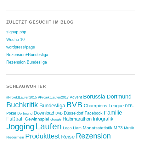
ZULETZT GESUCHT IM BLOG
signup.php
Woche 10
wordpress/page
Rezension+Bundesliga
Rezension Bundesliga
SCHLAGWÖRTER
Borussia Dortmund
Advent
#ProjektLaufen2015
#ProjektLaufen2017
BVB
Buchkritik
Bundesliga
Champions League
DFB-
Familie
Download
Düsseldorf
Facebook
Pokal
Dortmund
DVD
Fußball
Infografik
Halbmarathon
Gewinnspiel
Google
Laufen
Jogging
Monatsstatistik
MP3
Lego
Liam
Musik
Rezension
Produkttest
Reise
Niederrhein