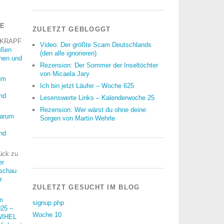
RE
ZULETZT GEBLOGGT
 KRAPF
Video: Der größte Scam Deutschlands
üßen
(den alle ignorieren)
nnen und
Rezension: Der Sommer der Inseltöchter
von Micaela Jary
um
Ich bin jetzt Läufer – Woche 625
nd
Lesenswerte Links – Kalenderwoche 25
Rezension: Wer wärst du ohne deine
arum
Sorgen von Martin Wehrle
nd
ück
zu
er
schau
r
ZULETZT GESUCHT IM BLOG
m
signup.php
25 –
Woche 10
WIHEL