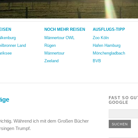
EISEN
NOCH MEHR REISEN
AUSFLUGS-TIPP
lkenburg
Männertour OWL
Zoo Köln
ilbronner Land
Rügen
Hafen Hamburg
riksee
Männertour
Mönchengladbach
Zeeland
BVB
FAST SO GU
Säge
GOOGLE
 wichtig. Während ich mit dem Großen Bücher
rsingen Trumpf.