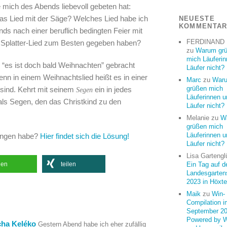
 mich des Abends liebevoll gebeten hat:
as Lied mit der Säge? Welches Lied habe ich
NEUESTE
KOMMENTA
s nach einer beruflich bedingten Feier mit
FERDINAND
 Splatter-Lied zum Besten gegeben haben?
zu
Warum gr
mich Läuferi
 “es ist doch bald Weihnachten” gebracht
Läufer nicht?
Denn in einem Weihnachtslied heißt es in einer
Marc
zu
War
grüßen mich
 sind. Kehrt mit seinem
ein in jedes
Segen
Läuferinnen u
 als Segen, den das Christkind zu den
Läufer nicht?
Melanie
zu
W
grüßen mich
Läuferinnen u
sungen habe?
Hier findet sich die Lösung!
Läufer nicht?
Lisa Gartengl
len
teilen
Ein Tag auf d
Landesgarten
2023 in Höxte
Maik
zu
Win-
Compilation i
September 20
Powered by 
cha Keléko
Gestern Abend habe ich eher zufällig