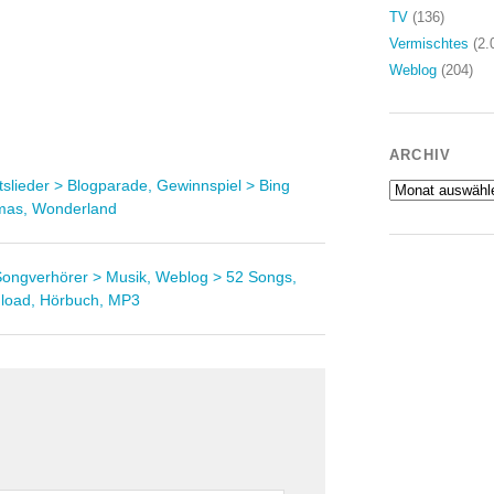
TV
(136)
Vermischtes
(2.
Weblog
(204)
ARCHIV
slieder > Blogparade, Gewinnspiel > Bing
Archiv
tmas, Wonderland
Songverhörer > Musik, Weblog > 52 Songs,
load, Hörbuch, MP3