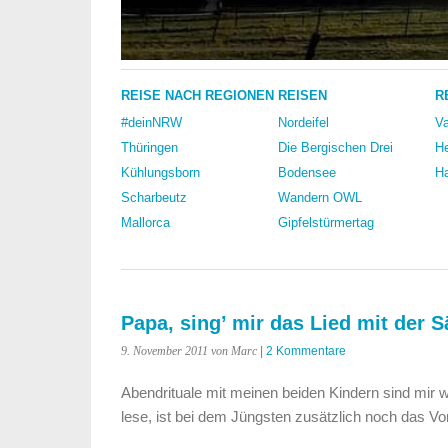
REISE NACH REGIONEN
REISEN
R
#deinNRW
Nordeifel
Va
Thüringen
Die Bergischen Drei
He
Kühlungsborn
Bodensee
Ha
Scharbeutz
Wandern OWL
Mallorca
Gipfelstürmertag
Papa, sing’ mir das Lied mit der 
9. November 2011
von Marc
|
2 Kommentare
Abendrituale mit meinen beiden Kindern sind mir
lese, ist bei dem Jüngsten zusätzlich noch das Vo