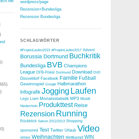
dich.net
wordpress/page
Rezension+Bundesliga
Rezension Bundesliga
N
)
SCHLAGWÖRTER
und
Advent
#ProjektLaufen2015
#ProjektLaufen2017
Buchkritik
Borussia Dortmund
1)
BVB
Bundesliga
Champions
Download
League
DFB-Pokal
Dortmund
DVD
Familie
Fußball
Düsseldorf
Facebook
Halbmarathon
Gewinnspiel
665)
Google
Laufen
Jogging
)
Infografik
Monatsstatistik
MP3
Lego
Liam
Musik
Produkttest
Reise
Niederrhein
Running
Rezension
Rückblick
Shopping
Saison 2012/2013
Video
3)
Test
Twitter
Urlaub
sponsored
Weihnachten
WIN
vimeo
Wettkampf