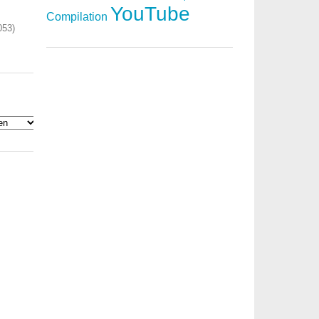
YouTube
Compilation
053)