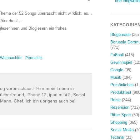
und langweile
hema der 52 Songs überrascht nicht wirklich: es...
äter dran!...
KATEGORIE
leserinnen und Bloglesern ein frohes
Blogparade
(367
Borussia Dortm
(771)
Fußball
(415)
Weihnachten
|
Permalink
Gewinnspiel
(12
Google
(95)
Musik
(194)
Persönliches
(1.
log vorbeischaust. Hier mein Leben in
Produkttest
(900
ücherfreund, iPhone 12, ipad mini 2, Social
Reise
(344)
 Mann, Chef. Ich bin übrigens auch bei
Rezension
(712)
Ritter Sport
(50)
Shopping
(365)
Social Media
(20
Technik
(33)